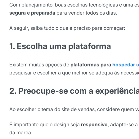
Com planejamento, boas escolhas tecnológicas e uma es
Selecione sua área de atuaç
segura e preparada
para vender todos os dias.
A seguir, saiba tudo o que é preciso para começar:
*Ao assinar nossa newsletter, vo
nossas comunicações e está de a
1. Escolha uma plataforma
de Privacidade
Assinar ne
Existem muitas opções de
plataformas para
hospedar u
pesquisar e escolher a que melhor se adequa às necess
2. Preocupe-se com a experiênci
Ao escolher o tema do site de vendas, considere quem v
É importante que o design seja
responsivo
, adapte-se a 
da marca.