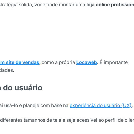
tratégia sólida, você pode montar uma
loja online profission
ão
cê concorda em receber
cordo com as nossas
Políticas
wsletter
m site de vendas
, como a própria
Locaweb
.
É importante
idades.
a do usuário
ai usá-lo e planeje com base na
experiência do usuário (UX)
.
diferentes tamanhos de tela e seja acessível ao perfil de clie