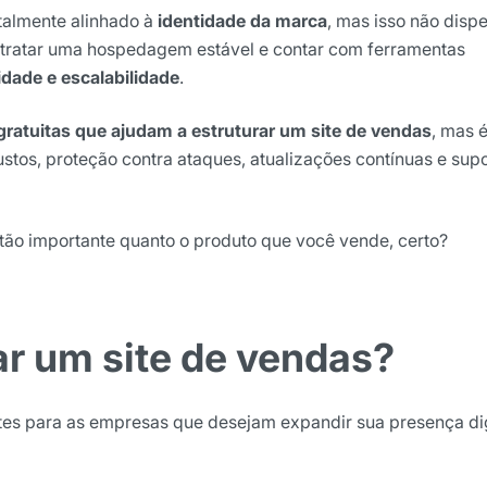
otalmente alinhado à
identidade da marca
, mas isso não disp
ntratar uma hospedagem estável e contar com ferramentas
dade e escalabilidade
.
gratuitas que ajudam a estruturar um site de vendas
, mas 
stos, proteção contra ataques, atualizações contínuas e sup
tão importante quanto o produto que você vende, certo?
ights da Locaweb
lusivos do mercado
ar um site de vendas?
es para as empresas que desejam expandir sua presença dig