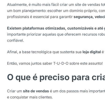
Atualmente, é muito mais fácil criar um site de vendas t
um bom planejamento: escolher um domínio próprio, co
profissionais é essencial para garantir
segurança, veloci
Existem plataformas otimizadas, customizáveis e até 
importante priorizar aquelas que oferecem recursos robu
confiável.
Afinal, a base tecnológica que sustenta sua
loja digital
é 
Receba os melhores ins
Tendências e materiais exc
Então, vamos juntos saber T-U-D-O sobre este assunto!
digital que valem a leitura.
O que é preciso para cri
Nome
Criar um
site de vendas
é um dos passos mais important
E-mail
e conquistar mais clientes.