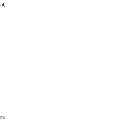
al,
nte