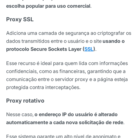
Nome
escolha popular para uso comercial
.
Proxy SSL
E-mail
Adiciona uma camada de segurança ao criptografar os
dados transmitidos entre o usuário e o site
usando o
protocolo Secure Sockets Layer (
SSL
)
.
Selecione sua área de atuação
Esse recurso é ideal para quem lida com informações
confidenciais, como as financeiras, garantindo que a
*Ao assinar nossa newsletter, você concorda em receber
comunicação entre o servidor proxy e a página esteja
nossas comunicações e está de acordo com as nossas
protegida contra interceptações.
Políticas de Privacidade
Proxy rotativo
Assinar newsletter
Nesse caso,
o endereço IP do usuário é alterado
automaticamente a cada nova solicitação de rede
.
Esse sistema garante um alto nível de anonimato e