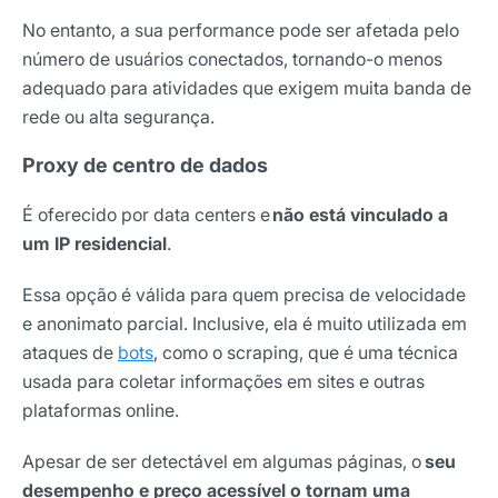
No entanto, a sua performance pode ser afetada pelo
número de usuários conectados, tornando-o menos
adequado para atividades que exigem muita banda de
rede ou alta segurança.
Proxy de centro de dados
É oferecido por data centers e
não está vinculado a
um IP residencial
.
Essa opção é válida para quem precisa de velocidade
e anonimato parcial. Inclusive, ela é muito utilizada em
ataques de
bots
, como o scraping, que é uma técnica
usada para coletar informações em sites e outras
plataformas online.
Receba os melhores insights da Locaweb
Tendências e materiais exclusivos do mercado
Apesar de ser detectável em algumas páginas, o
seu
digital que valem a leitura.
desempenho e preço acessível o tornam uma