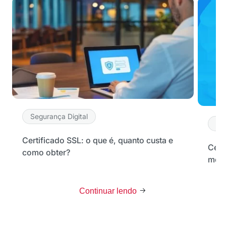
Segurança Digital
Se
Certificado SSL: o que é, quanto custa e
Cert
como obter?
melh
Continuar lendo