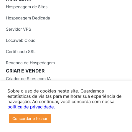
Hospedagem de Sites
Hospedagem Dedicada
Servidor VPS
Locaweb Cloud
Certificado SSL
Revenda de Hospedagem
CRIAR E VENDER
Criador de Sites com IA
Registro de Domínio
Sobre o uso de cookies neste site. Guardamos
estatísticas de visitas para melhorar sua experiência de
E-mail Profissional
navegação. Ao continuar, você concorda com nossa
política de privacidade.
E-mail Marketing
Concordar e fechar
Captura de Leads
SOLUÇÕES COM IA