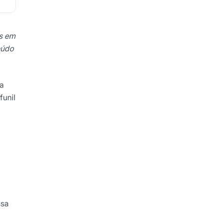
ds em
eúdo
a
funil
ssa