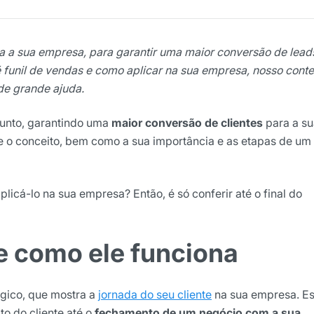
ra a sua empresa, para garantir uma maior conversão de lea
 é funil de vendas e como aplicar na sua empresa, nosso cont
 de grande ajuda.
sunto, garantindo uma
maior conversão de clientes
para a su
 o conceito, bem como a sua importância e as etapas de um 
ights da Locaweb
lusivos do mercado
licá-lo na sua empresa? Então, é só conferir até o final do
 e como ele funciona
égico, que mostra a
jornada do seu cliente
na sua empresa. E
to do cliente até o
fechamento de um negócio com a sua