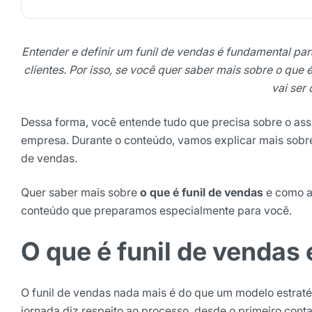
Entender e definir um funil de vendas é fundamental pa
clientes. Por isso, se você quer saber mais sobre o que
vai ser
Dessa forma, você entende tudo que precisa sobre o as
empresa. Durante o conteúdo, vamos explicar mais sobre
de vendas.
Receba os melhores ins
Tendências e materiais exc
Quer saber mais sobre
o que é funil de vendas
e como ap
digital que valem a leitura.
conteúdo que preparamos especialmente para você.
Nome
O que é funil de vendas
E-mail
O funil de vendas nada mais é do que um modelo estrat
jornada diz respeito ao processo, desde o primeiro conta