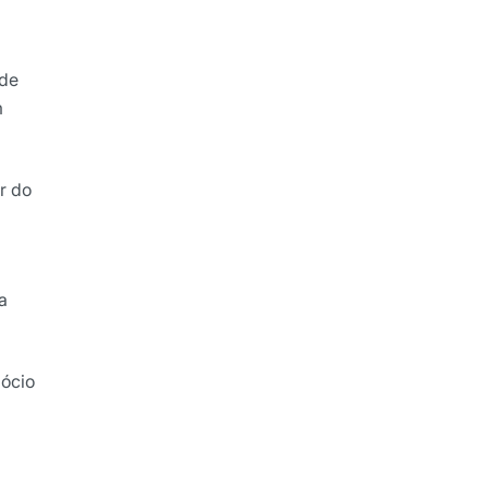
 de
m
r do
a
gócio