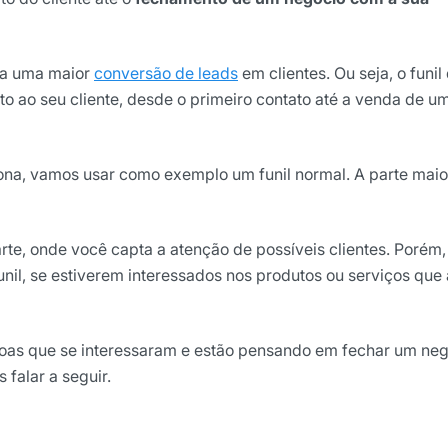
ão
nha uma maior
conversão de leads
em clientes. Ou seja, o funil
 ao seu cliente, desde o primeiro contato até a venda de u
cê concorda em receber
cordo com as nossas
Políticas
ona, vamos usar como exemplo um funil normal. A parte maio
wsletter
te, onde você capta a atenção de possíveis clientes. Porém,
funil, se estiverem interessados nos produtos ou serviços que 
essoas que se interessaram e estão pensando em fechar um ne
falar a seguir.