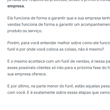
empresa
.
Selecione sua área de atuaç
Ele funciona de forma a garantir que a sua empresa te
vendas funciona de forma a garantir um acompanhamento
*Ao assinar nossa newsletter, vo
produto ou serviço.
nossas comunicações e está de a
de Privacidade
Porém, para você entender melhor sobre como ele funci
funil é por onde você coloca as coisas, não é mesmo?
Assinar ne
E o mesmo acontece com um funil de vendas, é nessa par
esses possíveis clientes só irão para a próxima fase do 
sua empresa oferece.
E por último, na parte menor do funil, estão aquelas p
com você. E é exatamente sobre essas etapas que vamos 