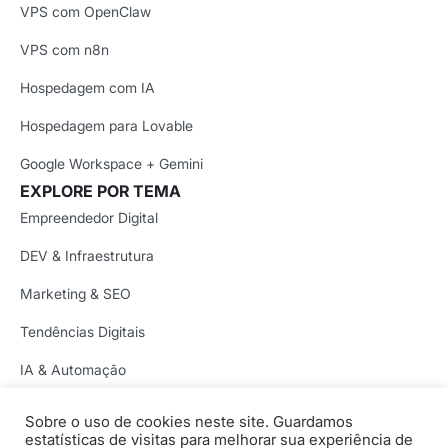
VPS com OpenClaw
VPS com n8n
Hospedagem com IA
Hospedagem para Lovable
Google Workspace + Gemini
EXPLORE POR TEMA
Empreendedor Digital
DEV & Infraestrutura
Marketing & SEO
Tendências Digitais
IA & Automação
Segurança Digital
Sobre o uso de cookies neste site. Guardamos
Copyright © 1997-2026 Locaweb Serviços de Internet S/A.
estatísticas de visitas para melhorar sua experiência de