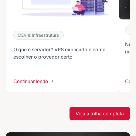
DE
DEV & Infraestrutura
Nuve
O que é servidor? VPS explicado e como
melh
escolher o provedor certo
Continuar lendo
Cont
Veja a trilha completa