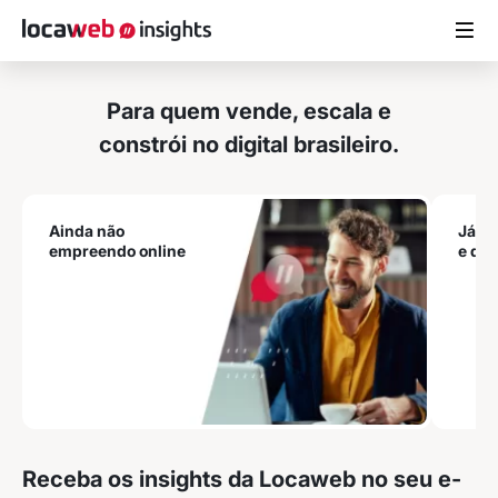
Para quem vende, escala e
ARTIGOS
constrói no digital brasileiro.
MATERIAIS GRATUITOS
Ainda não
Já e
empreendo online
e que
ESTUDOS
CASES DE SUCESSO
LOCAWEB.COM.BR
Receba os insights da Locaweb
no seu e-