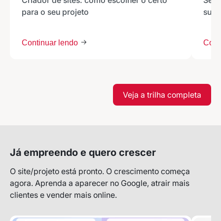
Criador de sites: como escolher o certo
Seu 
para o seu projeto
sua 
Continuar lendo
Cont
Veja a trilha completa
Já empreendo e quero crescer
O site/projeto está pronto. O crescimento começa
agora. Aprenda a aparecer no Google, atrair mais
clientes e vender mais online.