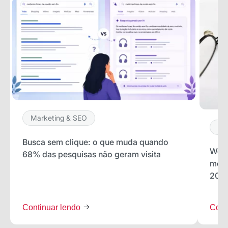
Marketing & SEO
Ma
Busca sem clique: o que muda quando
Word
68% das pesquisas não geram visita
melh
202
Continuar lendo
Cont
Receba os melhores insights da Locaweb