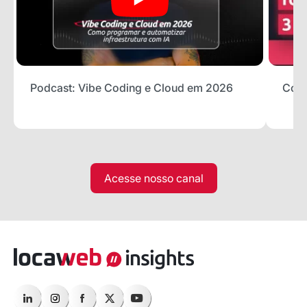
Podcast: Vibe Coding e Cloud em 2026
Como
Acesse nosso canal