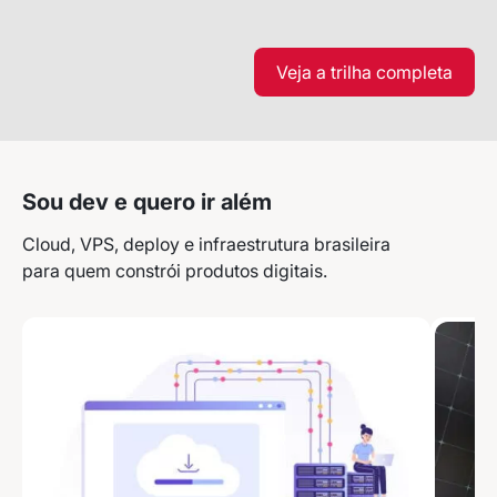
Tendências e materiais exclusivos do mercado
digital que valem a leitura.
Veja a trilha completa
Nome
E-mail
Sou dev e quero ir além
Cloud, VPS, deploy e infraestrutura brasileira
Selecione sua área de atuação
para quem constrói produtos digitais.
*Ao assinar nossa newsletter, você concorda em receber
nossas comunicações e está de acordo com as nossas
Políticas de Privacidade
Assinar newsletter