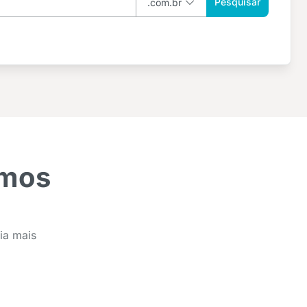
Pesquisar
omos
a
ia mais