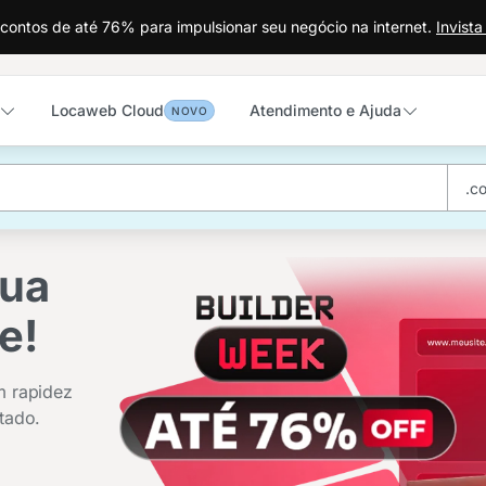
ontos de até 76% para impulsionar seu negócio na internet.
Invist
Locaweb Cloud
Atendimento e Ajuda
NOVO
sua
a
e!
em
m rapidez
tado.
l