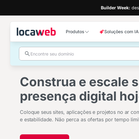
Builder Week:
desc
Produtos
Soluções com IA
Construa e escale 
Hospede seu site n
presença digital hoj
empresa pioneira 
internet no Brasil!
Coloque seus sites, aplicações e projetos no ar co
e estabilidade. Não perca as ofertas por tempo limi
Crie um site com IA do WordPress, domínio e e-mai
profissional inclusos, além do suporte 24h.