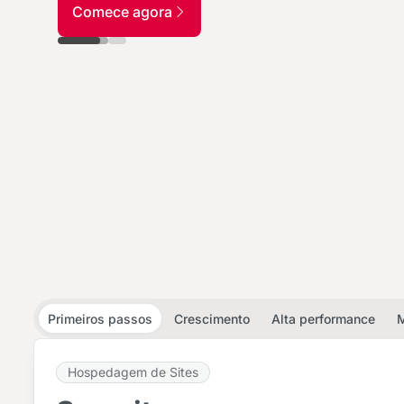
Comece agora
Slide 1
Slide 2
Veja os planos
Slide 1
Slide 2
Primeiros passos
Crescimento
Alta performance
M
Hospedagem de Sites