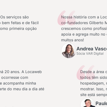
 Os serviços são
Nossa história com a L
bem feitas e de fácil
co-fundadores Gilberto M
omo primeira opção
crescemos como profiss
apoia e agrega muito no 
muitos anos!
Andrea Vasc
Sócia VAR Digital
há 20 anos. A Locaweb
Desde a área d
o ocorresse com
todos têm sid
que acompanha minha
hospedagem, n
arte do meu dia a dia até
mostrar. Isso
site está sempr
Paul