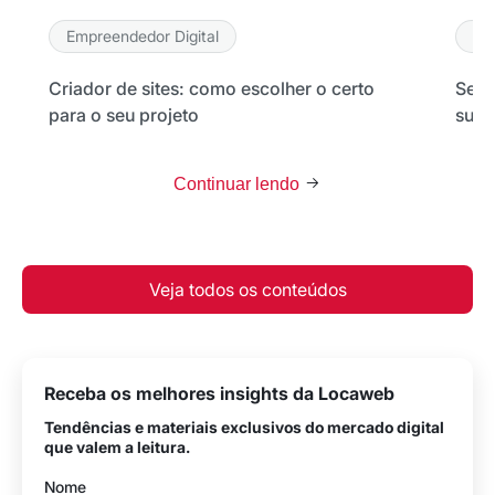
Empreendedor Digital
Em
Criador de sites: como escolher o certo
Seu 
para o seu projeto
sua 
Continuar lendo
Veja todos os conteúdos
Receba os melhores insights da Locaweb
Tendências e materiais exclusivos do mercado digital
que valem a leitura.
Nome