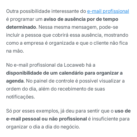
Outra possibilidade interessante do
e-mail profissional
é programar um
aviso de ausência por de tempo
determinado
. Nessa mesma mensagem, pode-se
incluir a pessoa que cobrirá essa ausência, mostrando
como a empresa é organizada e que o cliente não fica
na mão.
No e-mail profissional da Locaweb há a
disponibilidade de um calendário para organizar a
agenda
. No painel de controle é possível visualizar a
ordem do dia, além do recebimento de suas
notificações.
Receba os melhores insights da Locaweb
Só por esses exemplos, já deu para sentir que o
uso de
Tendências e materiais exclusivos do mercado
digital que valem a leitura.
e-mail pessoal ou não profissional
é insuficiente para
organizar o dia a dia do negócio.
Nome