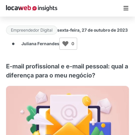
Empreendedor Digital
sexta-feira, 27 de outubro de 2023
ARTIGOS
Juliana Fernandes
0
MATERIAIS GRATUITOS
E-mail profissional e e-mail pessoal: qual a
ESTUDOS
diferença para o meu negócio?
CASES DE SUCESSO
LOCAWEB.COM.BR