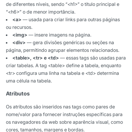
de diferentes níveis, sendo “<h1>” o título principal e
“<h6>” o de menor importância.
E-mail
<a>
— usada para criar links para outras páginas
ou recursos.
<img>
— insere imagens na página.
Selecione sua área de atuação
<div>
— gera divisões genéricas ou seções na
página, permitindo agrupar elementos relacionados.
<table>, <tr> e <td>
— essas tags são usadas para
criar tabelas. A tag <table> define a tabela, enquanto
*Ao assinar nossa newsletter, você concorda em receber
nossas comunicações e está de acordo com as nossas
<tr> configura uma linha na tabela e <td> determina
Políticas de Privacidade
uma célula na tabela.
Assinar newsletter
Atributos
Os atributos são inseridos nas tags como pares de
nome/valor para fornecer instruções específicas para
os navegadores da web sobre aparência visual, como
cores, tamanhos, margens e bordas.