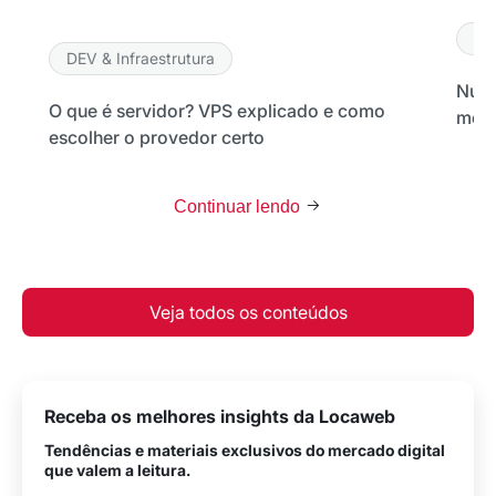
DE
DEV & Infraestrutura
Nuve
O que é servidor? VPS explicado e como
melh
escolher o provedor certo
Continuar lendo
Veja todos os conteúdos
Receba os melhores insights da Locaweb
Tendências e materiais exclusivos do mercado digital
que valem a leitura.