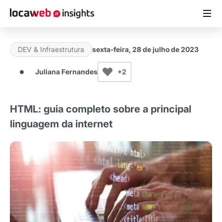
DEV & Infraestrutura
sexta-feira, 28 de julho de 2023
ARTIGOS
Juliana Fernandes
+2
MATERIAIS GRATUITOS
HTML: guia completo sobre a principal
ESTUDOS
linguagem da internet
CASES DE SUCESSO
LOCAWEB.COM.BR