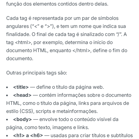
função dos elementos contidos dentro delas.
Cada tag é representada por um par de símbolos
angulares (“<” e “>”), e tem um nome que indica sua
finalidade. O final de cada tag é sinalizado com “/”. A
tag <html>, por exemplo, determina o início do
documento HTML, enquanto </html>, define o fim do
documento.
Outras principais tags são:
<title>
— define o título da página web.
<head>
— contém informações sobre o documento
HTML, como o título da página, links para arquivos de
Receba os melhores insights da Locaweb
estilo (CSS), scripts e metainformações.
Tendências e materiais exclusivos do mercado
<body>
— envolve todo o conteúdo visível da
digital que valem a leitura.
página, como texto, imagens e links.
Nome
<h1> a <h6>
— usadas para criar títulos e subtítulos