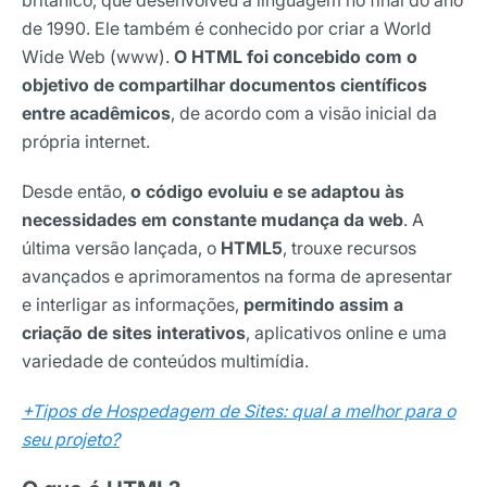
britânico, que desenvolveu a linguagem no final do ano
de 1990. Ele também é conhecido por criar a World
Wide Web (www).
O HTML foi concebido com o
objetivo de compartilhar documentos científicos
entre acadêmicos
, de acordo com a visão inicial da
própria internet.
Desde então,
o código evoluiu e se adaptou às
necessidades em constante mudança da web
. A
última versão lançada, o
HTML5
, trouxe recursos
avançados e aprimoramentos na forma de apresentar
e interligar as informações,
permitindo assim a
criação de sites interativos
, aplicativos online e uma
variedade de conteúdos multimídia.
+Tipos de Hospedagem de Sites: qual a melhor para o
seu projeto?