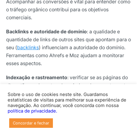
Acompanhar as conversões é vital para entender como
o tráfego orgânico contribui para os objetivos
comerciais.
Backlinks e autoridade de domínio
: a qualidade e
quantidade de links de outros sites que apontam para o
seu (
backlinks
) influenciam a autoridade do domínio.
Ferramentas como Ahrefs e Moz ajudam a monitorar
esses aspectos.
Indexação e rastreamento
: verificar se as páginas do
site estão sendo rastreadas e indexadas corretamente
pelos motores de busca é essencial. O Google Search
Sobre o uso de cookies neste site. Guardamos
estatísticas de visitas para melhorar sua experiência de
Console fornece informações sobre problemas de
navegação. Ao continuar, você concorda com nossa
indexação.
política de privacidade.
Desempenho móvel
: com o aumento do uso de
Concordar e fechar
dispositivos móveis, métricas relacionadas ao