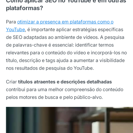
Como aplicar SEO no YouTube e em outras
Nome
plataformas?
Para
otimizar a presença em plataformas como o
E-mail
YouTube
, é importante aplicar estratégias específicas
de SEO adaptadas ao ambiente de vídeos. A pesquisa
de palavras-chave é essencial: identificar termos
Selecione sua área de atuação
relevantes para o conteúdo do vídeo e incorporá-los no
título, descrição e tags ajuda a aumentar a visibilidade
nos resultados de pesquisa do YouTube.
*Ao assinar nossa newsletter, você concorda em receber
nossas comunicações e está de acordo com as nossas
Criar
títulos atraentes e descrições detalhadas
Políticas de Privacidade
contribui para uma melhor compreensão do conteúdo
pelos motores de busca e pelo público-alvo.
Assinar newsletter