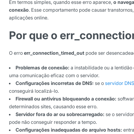
Em termos simples, quando esse erro aparece,
o navegad
conexão
. Esse comportamento pode causar transtornos,
Selecione sua área de atuaç
aplicações online.
Por que o
err_connectio
*Ao assinar nossa newsletter, vo
nossas comunicações e está de a
de Privacidade
O erro
err_connection_timed_out
pode ser desencadeado 
Assinar ne
Problemas de conexão:
a instabilidade ou a lentidã
uma comunicação eficaz com o servidor.
Configurações incorretas de DNS:
se o
servidor DN
conseguirá localizá-lo.
Firewall ou antivírus bloqueando a conexão:
softwar
determinados sites, causando esse erro.
Servidor fora do ar ou sobrecarregado:
se o servido
pode não conseguir responder a tempo.
Configurações inadequadas do arquivo hosts:
entra