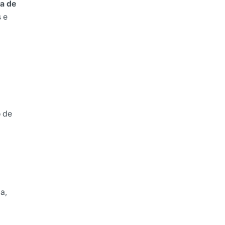
va de
 e
o de
a,