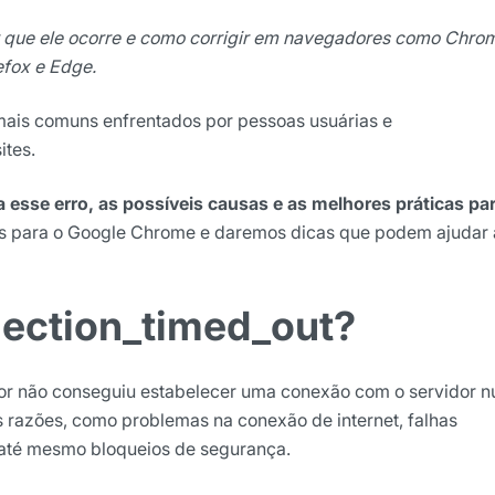
or que ele ocorre e como corrigir em navegadores como Chro
efox e Edge.
ais comuns enfrentados por pessoas usuárias e
ites.
a esse erro, as possíveis causas e as melhores práticas pa
as para o Google Chrome e daremos dicas que podem ajudar 
ights da Locaweb
lusivos do mercado
nection_timed_out?
or não conseguiu estabelecer uma conexão com o servidor 
as razões, como problemas na conexão de internet, falhas
 até mesmo bloqueios de segurança.