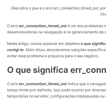
Descubra o que é o erro err_connection_timed_out, p
Fir
O erro
err_connection_timed_out
é um dos problemas m
desenvolvedoras na navegação e no gerenciamento de s
Neste artigo, vamos explorar em detalhes
o que signific
corrigi-lo
. Além disso, abordaremos soluções específic
evitar esse problema e prejuízos para o seu negócio.
Receba os melhores ins
Tendências e materiais exc
O que significa err_con
digital que valem a leitura.
Nome
O erro
err_connection_timed_out
indica que o navegad
tempo limite pré-definido. Isso pode ocorrer por divers
E-mail
temporárias no servidor, configurações inadequadas ou