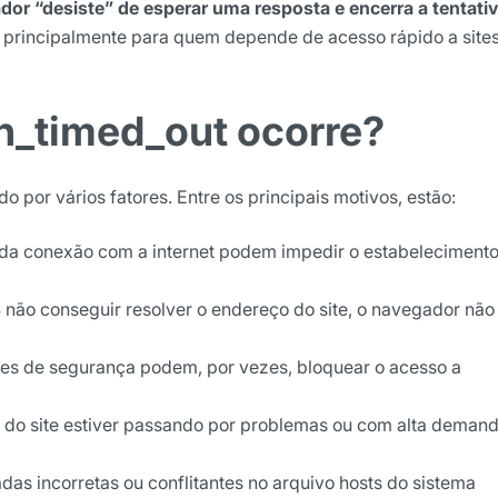
or “desiste” de esperar uma resposta e encerra a tentati
 principalmente para quem depende de acesso rápido a sites
ão
n_timed_out
ocorre?
cê concorda em receber
cordo com as nossas
Políticas
por vários fatores. Entre os principais motivos, estão:
wsletter
o da conexão com a internet podem impedir o estabeleciment
S
não conseguir resolver o endereço do site, o navegador não
es de segurança podem, por vezes, bloquear o acesso a
r do site estiver passando por problemas ou com alta demand
das incorretas ou conflitantes no arquivo hosts do sistema