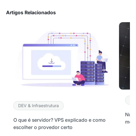
Artigos Relacionados
Selecione sua área de atuação
*Ao assinar nossa newsletter, você concorda em receber
nossas comunicações e está de acordo com as nossas
Políticas de Privacidade
Assinar newsletter
DE
DEV & Infraestrutura
Nuve
O que é servidor? VPS explicado e como
melh
escolher o provedor certo