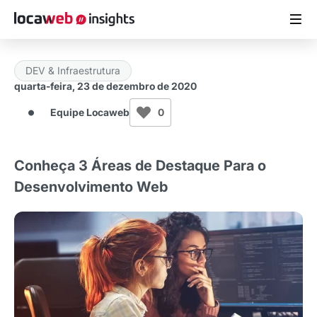
DEV & Infraestrutura
ARTIGOS
quarta-feira, 23 de dezembro de 2020
Equipe Locaweb
0
MATERIAIS GRATUITOS
ESTUDOS
Conheça 3 Áreas de Destaque Para o
Desenvolvimento Web
CASES DE SUCESSO
LOCAWEB.COM.BR