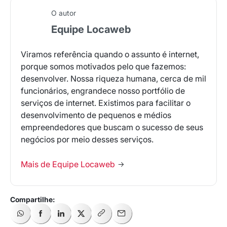
O autor
Equipe Locaweb
Viramos referência quando o assunto é internet,
porque somos motivados pelo que fazemos:
desenvolver. Nossa riqueza humana, cerca de mil
funcionários, engrandece nosso portfólio de
serviços de internet. Existimos para facilitar o
desenvolvimento de pequenos e médios
empreendedores que buscam o sucesso de seus
Receba os melhores insights da Locaweb
negócios por meio desses serviços.
Tendências e materiais exclusivos do mercado
digital que valem a leitura.
Mais de Equipe Locaweb
Nome
E-mail