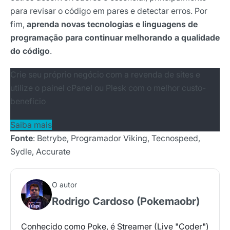
para revisar o código em pares e detectar erros. Por
fim,
aprenda novas tecnologias e linguagens de
programação para continuar melhorando a qualidade
do código
.
Crie seu próprio negócio com a revenda de sites e
utilize o painel cPanel ou Plesk com o melhor custo-
benefício
Saiba mais
Fonte
: Betrybe, Programador Viking, Tecnospeed,
Sydle, Accurate
O autor
Rodrigo Cardoso (Pokemaobr)
Conhecido como Poke, é Streamer (Live "Coder")