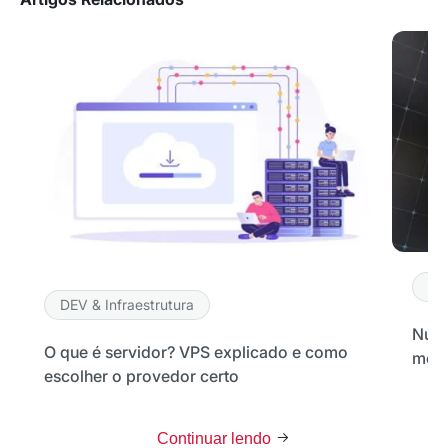
DE
DEV & Infraestrutura
Nuve
O que é servidor? VPS explicado e como
melh
escolher o provedor certo
Continuar lendo