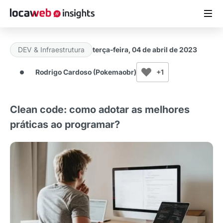
DEV & Infraestrutura
terça-feira, 04 de abril de 2023
ARTIGOS
Rodrigo Cardoso (Pokemaobr)
+1
MATERIAIS GRATUITOS
Clean code: como adotar as melhores
ESTUDOS
práticas ao programar?
CASES DE SUCESSO
LOCAWEB.COM.BR