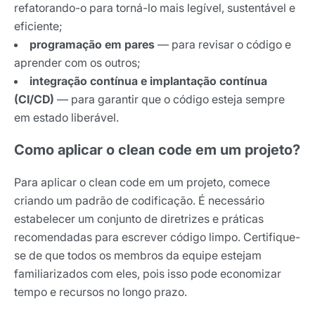
refatorando-o para torná-lo mais legível, sustentável e
eficiente;
programação em pares
— para revisar o código e
aprender com os outros;
integração contínua e implantação contínua
(CI/CD)
— para garantir que o código esteja sempre
em estado liberável.
Como aplicar o clean code em um projeto?
Receba os melhores insights da Locaweb
Para aplicar o clean code em um projeto, comece
Tendências e materiais exclusivos do mercado
criando um padrão de codificação. É necessário
digital que valem a leitura.
estabelecer um conjunto de diretrizes e práticas
Nome
recomendadas para escrever código limpo. Certifique-
se de que todos os membros da equipe estejam
familiarizados com eles, pois isso pode economizar
E-mail
tempo e recursos no longo prazo.