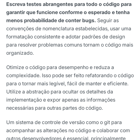
Escreva testes abrangentes para todo o código para
garantir que funcione conforme o esperado e tenha
Selecione sua área de atuação
menos probabilidade de conter bugs.
Seguir as
convenções de nomenclatura estabelecidas, usar uma
formatação consistente e adotar padrões de design
*Ao assinar nossa newsletter, você concorda em receber
para resolver problemas comuns tornam o código mais
nossas comunicações e está de acordo com as nossas
Políticas de Privacidade
organizado.
Assinar newsletter
Otimize o código para desempenho e reduza a
complexidade. Isso pode ser feito refatorando o código
para o tornar mais legível, fácil de manter e eficiente.
Utilize a abstração para ocultar os detalhes da
implementação e expor apenas as informações
necessárias para outras partes do código.
Um sistema de controle de versão como o git para
acompanhar as alterações no código e colaborar com
outros desenvolvedores é essencial, principalmente