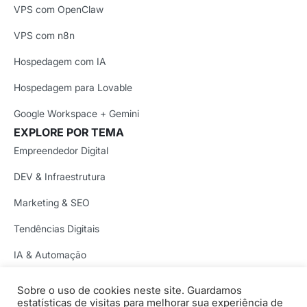
VPS com OpenClaw
VPS com n8n
Hospedagem com IA
Hospedagem para Lovable
Google Workspace + Gemini
EXPLORE POR TEMA
Empreendedor Digital
DEV & Infraestrutura
Marketing & SEO
Tendências Digitais
IA & Automação
Segurança Digital
Sobre o uso de cookies neste site. Guardamos
Copyright © 1997-2026 Locaweb Serviços de Internet S/A.
estatísticas de visitas para melhorar sua experiência de