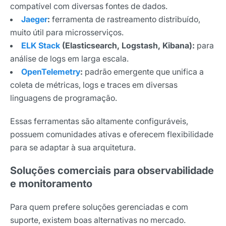
compatível com diversas fontes de dados.
Tendências e materiais exclusivos do mercado
digital que valem a leitura.
Jaeger
:
ferramenta de rastreamento distribuído,
muito útil para microsserviços.
Nome
ELK Stack
(Elasticsearch, Logstash, Kibana):
para
análise de logs em larga escala.
OpenTelemetry
:
padrão emergente que unifica a
E-mail
coleta de métricas, logs e traces em diversas
linguagens de programação.
Selecione sua área de atuação
Essas ferramentas são altamente configuráveis,
possuem comunidades ativas e oferecem flexibilidade
para se adaptar à sua arquitetura.
*Ao assinar nossa newsletter, você concorda em receber
nossas comunicações e está de acordo com as nossas
Soluções comerciais para observabilidade
Políticas de Privacidade
e monitoramento
Assinar newsletter
Para quem prefere soluções gerenciadas e com
suporte, existem boas alternativas no mercado.