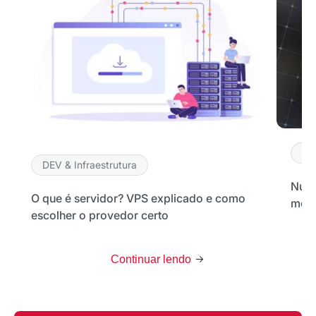
DE
DEV & Infraestrutura
Nuve
O que é servidor? VPS explicado e como
melh
escolher o provedor certo
Continuar lendo