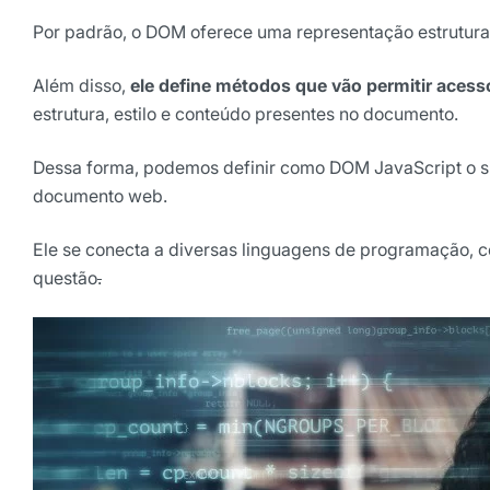
Por padrão, o DOM oferece uma representação estrutu
Selecione sua área de atuaç
Além disso,
ele define métodos que vão permitir aces
estrutura, estilo e conteúdo presentes no documento.
*Ao assinar nossa newsletter, vo
nossas comunicações e está de a
de Privacidade
Dessa forma, podemos definir como DOM JavaScript o s
documento web.
Assinar ne
Ele se conecta a diversas linguagens de programação,
questão
.