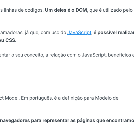
 linhas de códigos.
Um deles é o DOM
, que é utilizado pelo
ramadoras, já que, com uso do
JavaScript
,
é possível realiza
ou CSS
.
tar o seu conceito, a relação com o JavaScript, benefícios 
ights da Locaweb
lusivos do mercado
t Model. Em português, é a definição para Modelo de
s navegadores para representar as páginas que encontram