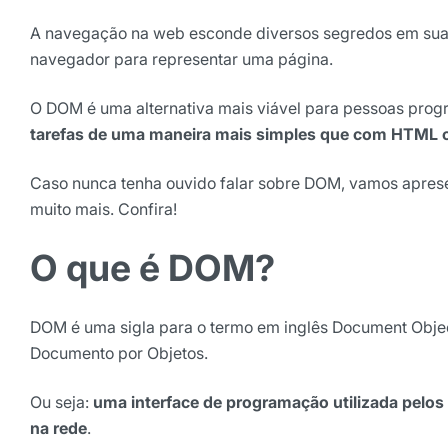
A navegação na web esconde diversos segredos em suas
navegador para representar uma página.
O DOM é uma alternativa mais viável para pessoas prog
tarefas de uma maneira mais simples que com HTML 
Caso nunca tenha ouvido falar sobre DOM, vamos apresen
muito mais. Confira!
Receba os melhores ins
O que é DOM?
Tendências e materiais exc
digital que valem a leitura.
Nome
DOM é uma sigla para o termo em inglês Document Objec
Documento por Objetos.
Ou seja:
uma interface de programação utilizada pelo
E-mail
na rede
.