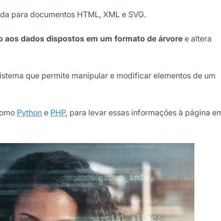
rada para documentos HTML, XML e SVG.
ão
so aos dados dispostos em um formato de árvore
e altera
cê concorda em receber
cordo com as nossas
Políticas
istema que permite manipular e modificar elementos de um
wsletter
 como
Python
e
PHP
, para levar essas informações à página e