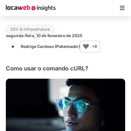
DEV & Infraestrutura
ARTIGOS
segunda-feira, 10 de fevereiro de 2025
Rodrigo Cardoso (Pokemaobr)
+9
MATERIAIS GRATUITOS
ESTUDOS
Como usar o comando cURL?
CASES DE SUCESSO
LOCAWEB.COM.BR