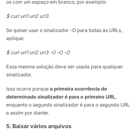
os com um espaço em branco, por exemplo:
E-mail
$ curl url1 url2 url3
Selecione sua área de atuação
Se quiser usar o sinalizador -O para todas as URLs,
aplique:
$ curl url1 url2 url3 -O -O -O
*Ao assinar nossa newsletter, você concorda em receber
nossas comunicações e está de acordo com as nossas
Políticas de Privacidade
Essa mesma solução deve ser usada para qualquer
sinalizador.
Assinar newsletter
Isso ocorre porque
a primeira ocorrência de
determinado sinalizador é para o primeiro URL
,
enquanto o segundo sinalizador é para o segundo URL
e assim por diante.
5. Baixar vários arquivos