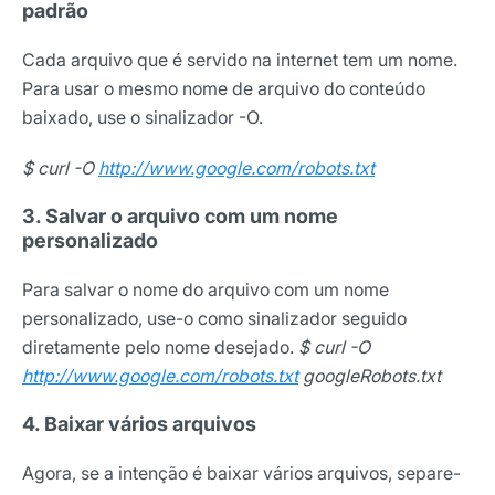
padrão
Cada arquivo que é servido na internet tem um nome.
Para usar o mesmo nome de arquivo do conteúdo
baixado, use o sinalizador -O.
$ curl -O
http://www.google.com/robots.txt
3. Salvar o arquivo com um nome
personalizado
Para salvar o nome do arquivo com um nome
personalizado, use-o como sinalizador seguido
Receba os melhores insights da Locaweb
diretamente pelo nome desejado.
$ curl -O
Tendências e materiais exclusivos do mercado
http://www.google.com/robots.txt
googleRobots.txt
digital que valem a leitura.
4. Baixar vários arquivos
Nome
Agora, se a intenção é baixar vários arquivos, separe-