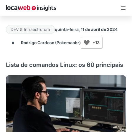
DEV & Infraestrutura
quinta-feira, 11 de abril de 2024
ARTIGOS
Rodrigo Cardoso (Pokemaobr)
+13
MATERIAIS GRATUITOS
Lista de comandos Linux: os 60 principais
ESTUDOS
CASES DE SUCESSO
LOCAWEB.COM.BR