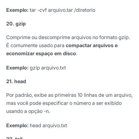
Exemplo:
tar -cvf arquivo.tar /diretorio
20. gzip
Comprime ou descomprime arquivos no formato gzip.
É comumente usado para
compactar arquivos e
economizar espaço em disco
.
Exemplo
:
gzip arquivo.txt
21. head
Por padrão, exibe as primeiras 10 linhas de um arquivo,
mas você pode especificar o número a ser exibido
usando a opção -n.
Receba os melhores insights da Locaweb
Exemplo:
head arquivo.txt
Tendências e materiais exclusivos do mercado
digital que valem a leitura.