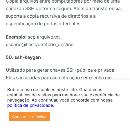
Copia arquivos entre computadores por meio de uma
conexão SSH de forma segura. Além da transferência,
suporta a cópia recursiva de diretórios e a
especificação de portas diferentes.
Exemplo:
scp arquivo.txt
usuario@host:/diretorio_destino
50. ssh-keygen
Utilizado para gerar chaves SSH pública e privada.
Elas são usadas para autenticação sem senha em
conexões SSH, além de garantir a segurança de
Sobre o uso de cookies neste site. Guardamos
acesso remoto.
estatísticas de visitas para melhorar sua experiência de
navegação. Ao continuar, você concorda com nossa
política de privacidade.
Exemplo:
ssh-keygen -t rsa
Concordar e fechar
51. ddrescue