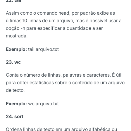
22. tail
Nome
Assim como o comando head, por padrão exibe as
últimas 10 linhas de um arquivo, mas é possível usar a
E-mail
opção -n para especificar a quantidade a ser
mostrada.
Exemplo:
tail arquivo.txt
Selecione sua área de atuação
23. wc
*Ao assinar nossa newsletter, você concorda em receber
Conta o número de linhas, palavras e caracteres. É útil
nossas comunicações e está de acordo com as nossas
para obter estatísticas sobre o conteúdo de um arquivo
Políticas de Privacidade
de texto.
Assinar newsletter
Exemplo:
wc arquivo.txt
24. sort
Ordena linhas de texto em um arquivo alfabética ou