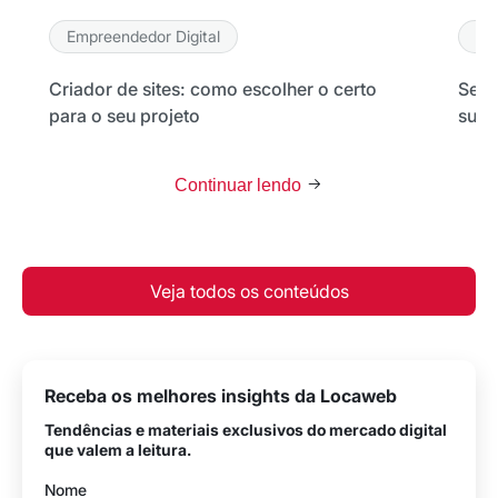
Empreendedor Digital
Em
Criador de sites: como escolher o certo
Seu 
para o seu projeto
sua 
Continuar lendo
Veja todos os conteúdos
Receba os melhores insights da Locaweb
Tendências e materiais exclusivos do mercado digital
que valem a leitura.
Nome