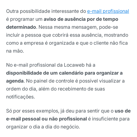
Outra possibilidade interessante do
e-mail profissional
é programar um
aviso de ausência por de tempo
determinado
. Nessa mesma mensagem, pode-se
incluir a pessoa que cobrirá essa ausência, mostrando
como a empresa é organizada e que o cliente não fica
na mão.
No e-mail profissional da Locaweb há a
disponibilidade de um calendário para organizar a
agenda
. No painel de controle é possível visualizar a
ordem do dia, além do recebimento de suas
notificações.
Receba os melhores insights da Locaweb
Só por esses exemplos, já deu para sentir que o
uso de
Tendências e materiais exclusivos do mercado
digital que valem a leitura.
e-mail pessoal ou não profissional
é insuficiente para
organizar o dia a dia do negócio.
Nome