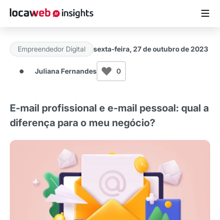
Empreendedor Digital
sexta-feira, 27 de outubro de 2023
ARTIGOS
Juliana Fernandes
0
MATERIAIS GRATUITOS
E-mail profissional e e-mail pessoal: qual a
ESTUDOS
diferença para o meu negócio?
CASES DE SUCESSO
LOCAWEB.COM.BR