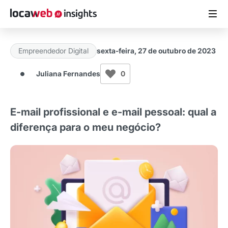
Empreendedor Digital
sexta-feira, 27 de outubro de 2023
ARTIGOS
Juliana Fernandes
0
MATERIAIS GRATUITOS
E-mail profissional e e-mail pessoal: qual a
ESTUDOS
diferença para o meu negócio?
CASES DE SUCESSO
LOCAWEB.COM.BR