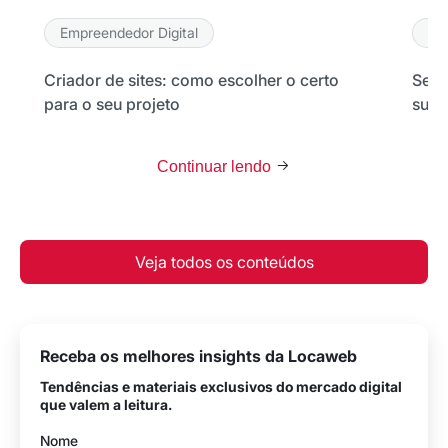
Empreendedor Digital
Em
Criador de sites: como escolher o certo
Seu 
para o seu projeto
sua 
Continuar lendo
Veja todos os conteúdos
Receba os melhores insights da Locaweb
Tendências e materiais exclusivos do mercado digital
que valem a leitura.
Nome