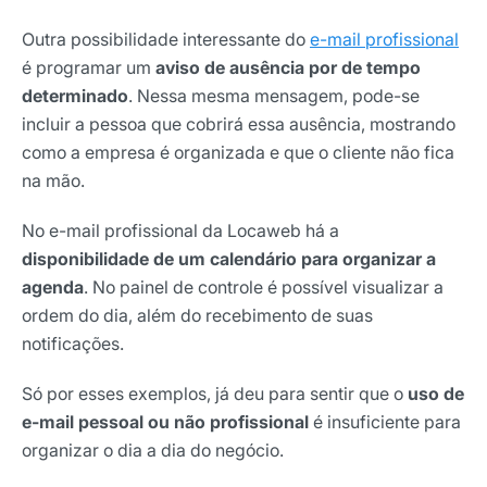
Outra possibilidade interessante do
e-mail profissional
é programar um
aviso de ausência por de tempo
determinado
. Nessa mesma mensagem, pode-se
incluir a pessoa que cobrirá essa ausência, mostrando
como a empresa é organizada e que o cliente não fica
na mão.
No e-mail profissional da Locaweb há a
disponibilidade de um calendário para organizar a
agenda
. No painel de controle é possível visualizar a
ordem do dia, além do recebimento de suas
notificações.
Receba os melhores insights da Locaweb
Só por esses exemplos, já deu para sentir que o
uso de
Tendências e materiais exclusivos do mercado
digital que valem a leitura.
e-mail pessoal ou não profissional
é insuficiente para
organizar o dia a dia do negócio.
Nome