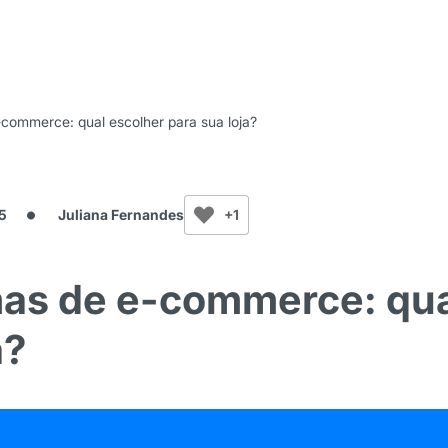
-commerce: qual escolher para sua loja?
5
Juliana Fernandes
+1
mas de e-commerce: qu
a?