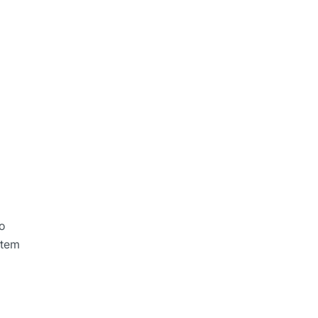
o
 tem