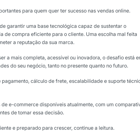
portantes para quem quer ter sucesso nas vendas online.
de garantir uma base tecnológica capaz de sustentar o
ia de compra eficiente para o cliente. Uma escolha mal feita
ometer a reputação da sua marca.
 a mais completa, acessível ou inovadora, o desafio está 
des do seu negócio, tanto no presente quanto no futuro.
ights da Locaweb
agamento, cálculo de frete, escalabilidade e suporte técni
lusivos do mercado
as de e-commerce disponíveis atualmente, com um comparati
antes de tomar essa decisão.
ente e preparado para crescer, continue a leitura.