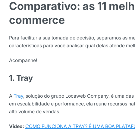
Comparativo: as 11 melh
Selecione sua área de atuaç
commerce
*Ao assinar nossa newsletter, vo
Para facilitar a sua tomada de decisão, separamos as m
nossas comunicações e está de a
características para você analisar qual delas atende m
de Privacidade
Acompanhe!
Assinar ne
1. Tray
A
Tray
, solução do grupo Locaweb Company, é uma das 
em escalabilidade e performance, ela reúne recursos 
alto volume de vendas.
Vídeo:
COMO FUNCIONA A TRAY? É UMA BOA PLATA