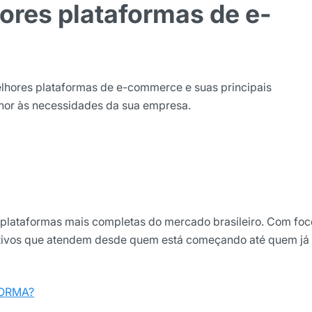
ores plataformas de e-
ão
cê concorda em receber
elhores plataformas de e-commerce e suas principais
cordo com as nossas
Políticas
elhor às necessidades da sua empresa.
wsletter
plataformas mais completas do mercado brasileiro. Com foc
nativos que atendem desde quem está começando até quem já
FORMA?