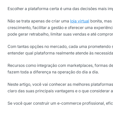
Escolher a plataforma certa é uma das decisões mais im
Não se trata apenas de criar uma
loja virtual
bonita, mas 
crescimento, facilitar a gestão e oferecer uma experiênc
pode gerar retrabalho, limitar suas vendas e até compr
Com tantas opções no mercado, cada uma prometendo ser
entender qual plataforma realmente atende às necessida
Receba os melhores ins
Recursos como integração com marketplaces, formas de p
Tendências e materiais exc
fazem toda a diferença na operação do dia a dia.
digital que valem a leitura.
Nome
Neste artigo, você vai conhecer as melhores plataform
claro das suas principais vantagens e o que considerar 
E-mail
Se você quer construir um e-commerce profissional, efici