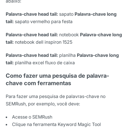
abaixo:
Palavra-chave head tail:
sapato
Palavra-chave long
tail:
sapato vermelho para festa
Palavra-chave head tail:
notebook
Palavra-chave long
tail:
notebook dell inspiron 1525
Palavra-chave head tail:
planilha
Palavra-chave long
tail:
planilha excel fluxo de caixa
Como fazer uma pesquisa de palavra-
chave com ferramentas
Receba os melhores insights da Locaweb
Para fazer uma pesquisa de palavras-chave no
Tendências e materiais exclusivos do mercado
SEMRush, por exemplo, você deve:
digital que valem a leitura.
Acesse o SEMRush
Nome
Clique na ferramenta Keyword Magic Tool