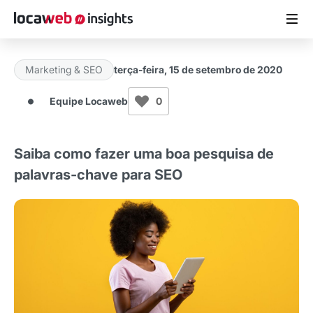
Marketing & SEO
terça-feira, 15 de setembro de 2020
ARTIGOS
Equipe Locaweb
0
MATERIAIS GRATUITOS
Saiba como fazer uma boa pesquisa de
ESTUDOS
palavras-chave para SEO
CASES DE SUCESSO
LOCAWEB.COM.BR