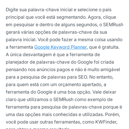
Digite sua palavra-chave inicial e selecione o país
E-mail
principal que você está segmentando. Agora, clique
em pesquisar e dentro de alguns segundos, o SEMRush
gerará várias opções de palavras-chave da sua
Selecione sua área de atuação
palavra inicial.
Você pode fazer a mesma coisa usando
a ferramenta
Google Keyword Planner
, que é gratuita.
A única desvantagem é que a ferramenta de
*Ao assinar nossa newsletter, você concorda em receber
planejador de palavras-chave do Google foi criada
nossas comunicações e está de acordo com as nossas
Políticas de Privacidade
pensando nos anúncios pagos e não é muito amigável
para a pesquisa de palavras para SEO.
No entanto,
Assinar newsletter
para quem está com um orçamento apertado, a
ferramenta do Google é uma boa opção.
Vale deixar
claro que utilizamos o SEMRush como exemplo de
ferramenta para pesquisa de palavras-chave porque é
uma das opções mais conhecidas e utilizadas. Porém,
você pode usar outras ferramentas, como KWFinder,