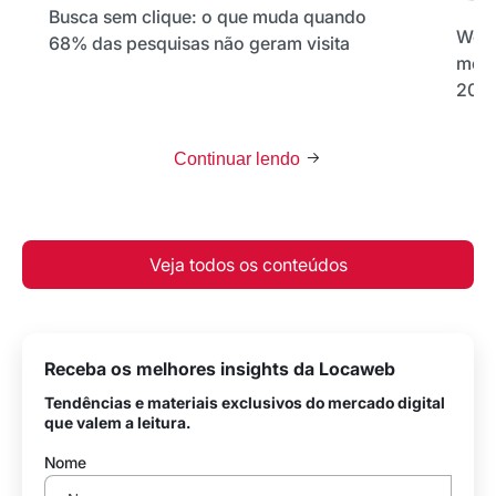
Busca sem clique: o que muda quando
Word
68% das pesquisas não geram visita
melh
202
Continuar lendo
Veja todos os conteúdos
Receba os melhores insights da Locaweb
Tendências e materiais exclusivos do mercado digital
que valem a leitura.
Nome