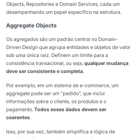
Objects, Repositories e Domain Services, cada um
Nome
desempenhando um papel específico na estrutura.
Aggregate Objects
E-mail
Os agregados são um padrão central no Domain-
Driven Design que agrupa entidades e objetos de valor
Selecione sua área de atuação
sob uma única raiz. Definem um limite para a
consistência transacional, ou seja,
qualquer mudança
deve ser consistente e completa
.
*Ao assinar nossa newsletter, você concorda em receber
nossas comunicações e está de acordo com as nossas
Por exemplo, em um sistema de e-commerce, um
Políticas de Privacidade
aggregate pode ser um “pedido”, que inclui
informações sobre o cliente, os produtos e o
Assinar newsletter
pagamento.
Todos esses dados devem ser
coerentes
.
Isso, por sua vez, também simplifica a lógica de