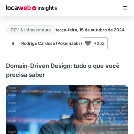
DEV & Infraestrutura
terça-feira, 15 de outubro de 2024
ARTIGOS
Rodrigo Cardoso (Pokemaobr)
+253
MATERIAIS GRATUITOS
Domain-Driven Design: tudo o que você
ESTUDOS
precisa saber
CASES DE SUCESSO
LOCAWEB.COM.BR