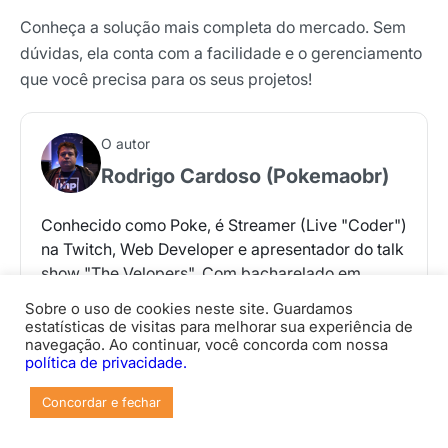
Conheça a solução mais completa do mercado. Sem
dúvidas, ela conta com a facilidade e o gerenciamento
que você precisa para os seus projetos!
O autor
Rodrigo Cardoso (Pokemaobr)
Conhecido como Poke, é Streamer (Live "Coder")
na Twitch, Web Developer e apresentador do talk
show "The Velopers". Com bacharelado em
Matemática e MBA em SOA, Poke atua como
Sobre o uso de cookies neste site. Guardamos
desenvolvedor e organizador de eventos de TI. É
estatísticas de visitas para melhorar sua experiência de
evangelista PHPSP e criador do PokePHP,
navegação. Ao continuar, você concorda com nossa
política de privacidade.
focando em disseminar conteúdos técnicos e
humor para a comunidade de desenvolvedores.
Concordar e fechar
Nas horas vagas, ele adora se conectar com a
comunidade e compartilhar seu conhecimento de