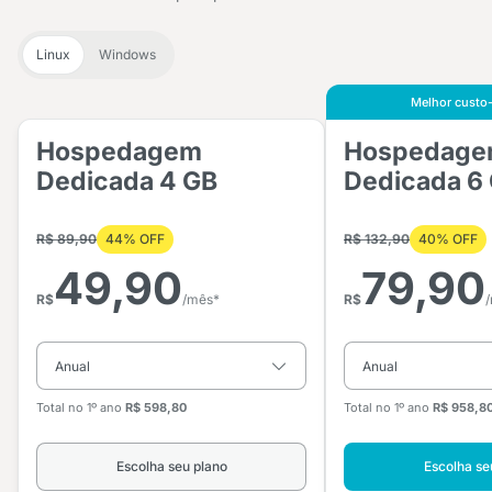
Linux
Windows
Melhor custo-
Hospedagem
Hospedag
Dedicada 4 GB
Dedicada 6
R$ 89,90
44% OFF
R$ 132,90
40% OFF
49,90
79,90
R$
/mês*
R$
Total no 1º ano
R$ 598,80
Total no 1º ano
R$ 958,8
Escolha seu plano
Escolha se