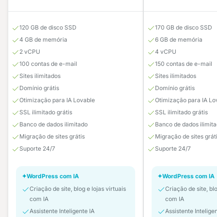
120 GB de disco SSD
170 GB de disco SSD
4 GB de memória
6 GB de memória
2 vCPU
4 vCPU
100 contas de e-mail
150 contas de e-mail
Sites ilimitados
Sites ilimitados
Domínio grátis
Domínio grátis
Otimização para IA Lovable
Otimização para IA Lo
SSL ilimitado grátis
SSL ilimitado grátis
Banco de dados ilimitado
Banco de dados ilimit
Migração de sites grátis
Migração de sites grát
Suporte 24/7
Suporte 24/7
✦
WordPress com IA
✦
WordPress com IA
Criação de site, blog e lojas virtuais
Criação de site, blo
com IA
com IA
Assistente Inteligente IA
Assistente Intelige