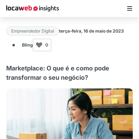
Empreendedor Digital
terça-feira, 16 de maio de 2023
ARTIGOS
Bling
0
MATERIAIS GRATUITOS
Marketplace: O que é e como pode
ESTUDOS
transformar o seu negócio?
CASES DE SUCESSO
LOCAWEB.COM.BR