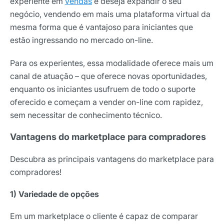
experiente em
vendas
e deseja expandir o seu
Nome
negócio, vendendo em mais uma plataforma virtual da
mesma forma que é vantajoso para iniciantes que
estão ingressando no mercado on-line.
E-mail
Para os experientes, essa modalidade oferece mais um
canal de atuação – que oferece novas oportunidades,
Selecione sua área de atuação
enquanto os iniciantes usufruem de todo o suporte
oferecido e começam a vender on-line com rapidez,
sem necessitar de conhecimento técnico.
*Ao assinar nossa newsletter, você concorda em receber
Vantagens do marketplace para compradores
nossas comunicações e está de acordo com as nossas
Políticas de Privacidade
Descubra as principais vantagens do marketplace para
Assinar newsletter
compradores!
1) Variedade de opções
Em um marketplace o cliente é capaz de comparar