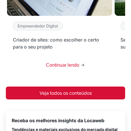
Empreendedor Digital
Em
Criador de sites: como escolher o certo
Seu 
para o seu projeto
sua 
Continuar lendo
Veja todos os conteúdos
Receba os melhores insights da Locaweb
Tendências e materiais exclusivos do mercado digital