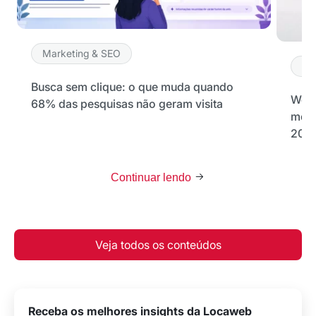
Marketing & SEO
Ma
Busca sem clique: o que muda quando
Word
68% das pesquisas não geram visita
melh
202
Continuar lendo
Veja todos os conteúdos
Receba os melhores insights da Locaweb