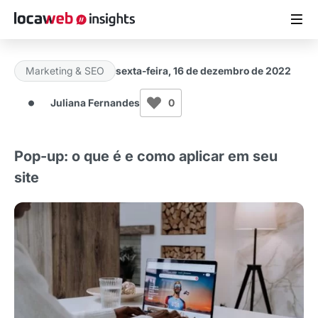
Marketing & SEO
sexta-feira, 16 de dezembro de 2022
ARTIGOS
Juliana Fernandes
0
MATERIAIS GRATUITOS
Pop-up: o que é e como aplicar em seu
ESTUDOS
site
CASES DE SUCESSO
LOCAWEB.COM.BR