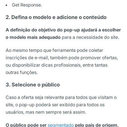
Get Response.
*Ao assinar nossa newsletter, você concorda em receber
nossas comunicações e está de acordo com as nossas
2. Defina o modelo e adicione o conteúdo
Políticas de Privacidade
A definição do objetivo do pop-up ajudará a escolher
Assinar newsletter
o modelo mais adequado
para a necessidade do site.
Ao mesmo tempo que ferramenta pode coletar
inscrições de e-mail, também pode promover ofertas,
ou disponibilizar dicas profissionais, entre tantas
outras funções.
3. Selecione o público
Caso a oferta seja relevante para todos que visitam o
site, o pop-up poderá ser exibido para todos os
usuários, mas nem sempre será assim.
O público pode ser
segmentado
pelo país de origem,