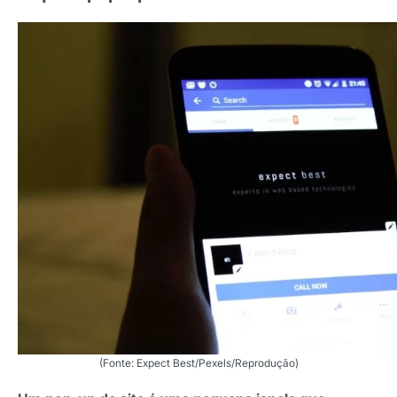
(Fonte: Expect Best/Pexels/Reprodução)