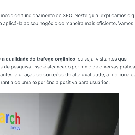
ão
 o modo de funcionamento do SEO. Neste guia, explicamos o q
o aplicá-la ao seu negócio de maneira mais eficiente. Vamos
cê concorda em receber
cordo com as nossas
Políticas
 a qualidade do tráfego orgânico
, ou seja, visitantes que
wsletter
 de pesquisa. Isso é alcançado por meio de diversas prática
antes, a criação de conteúdo de alta qualidade, a melhoria d
garantia de uma experiência positiva para usuários.