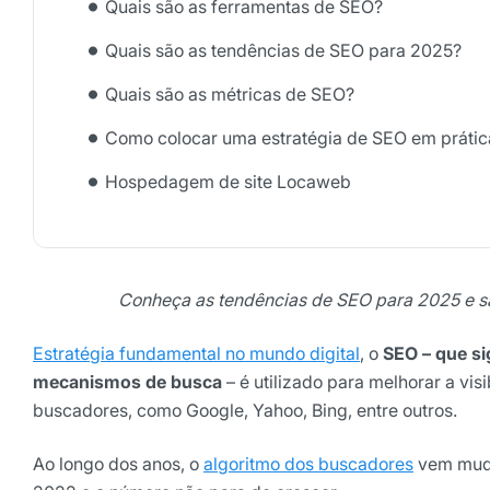
Quais são as ferramentas de SEO?
Quais são as tendências de SEO para 2025?
Quais são as métricas de SEO?
Como colocar uma estratégia de SEO em prátic
Hospedagem de site Locaweb
Receba os melhores ins
Tendências e materiais exc
Conheça as tendências de SEO para 2025 e sa
digital que valem a leitura.
Estratégia fundamental no mundo digital
, o
SEO – que si
Nome
mecanismos de busca
– é utilizado para melhorar a vis
buscadores, como Google, Yahoo, Bing, entre outros.
E-mail
Ao longo dos anos, o
algoritmo dos buscadores
vem muda