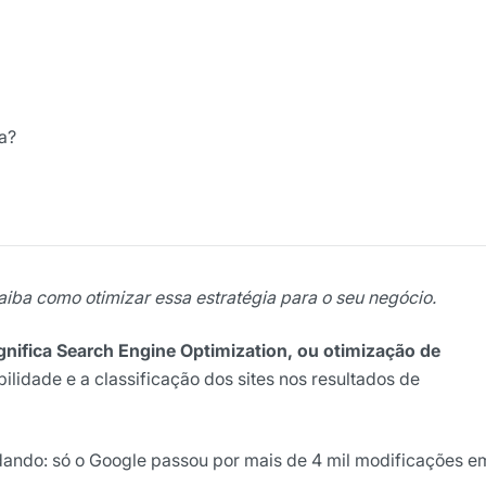
a?
ights da Locaweb
lusivos do mercado
iba como otimizar essa estratégia para o seu negócio.
gnifica Search Engine Optimization, ou otimização de
ibilidade e a classificação dos sites nos resultados de
ndo: só o Google passou por mais de 4 mil modificações e