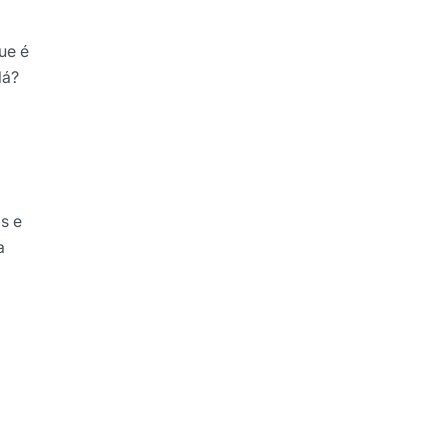
ue é
 lá?
s e
a