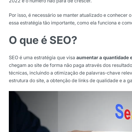
2022 e o número não para de crescer.
Selecione sua área de atuaç
Por isso, é necessário se manter atualizado e conhecer
essa estratégia tão importante, como ela funciona e com
*Ao assinar nossa newsletter, vo
O que é SEO?
nossas comunicações e está de a
de Privacidade
SEO é uma estratégia que visa
aumentar a quantidade e
Assinar ne
chegam ao site de forma não paga através dos resultados
técnicas, incluindo a otimização de palavras-chave relev
estrutura do site, a obtenção de links de qualidade e a 