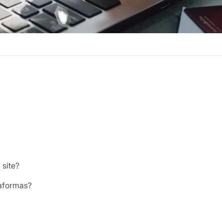
 site?
aformas?