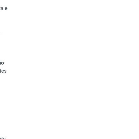
ta e
A
ão
tes
 do