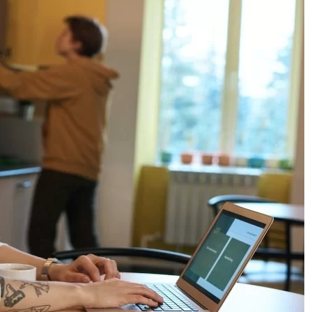
ão
cê concorda em receber
cordo com as nossas
Políticas
wsletter