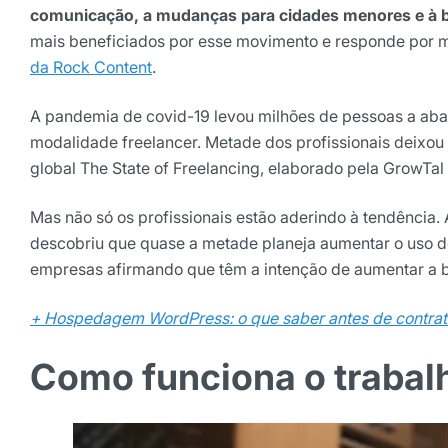
comunicação, a mudanças para cidades menores e à bu
mais beneficiados por esse movimento e responde por 
da Rock Content
.
A pandemia de covid-19 levou milhões de pessoas a aba
modalidade freelancer. Metade dos profissionais deixo
global The State of Freelancing, elaborado pela GrowTa
Mas não só os profissionais estão aderindo à tendência.
Receba os melhores ins
descobriu que quase a metade planeja aumentar o uso 
empresas afirmando que têm a intenção de aumentar a b
Tendências e materiais exc
digital que valem a leitura.
+ Hospedagem WordPress: o que saber antes de contrat
Nome
Como funciona o trabalh
E-mail