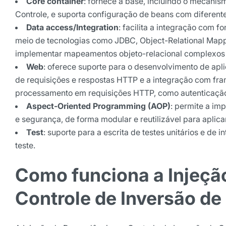
Core container
: fornece a base, incluindo o mecanis
Controle, e suporta configuração de beans com diferent
Data access/Integration
: facilita a integração com f
meio de tecnologias como JDBC, Object-Relational Map
implementar mapeamentos objeto-relacional complexos
Web
: oferece suporte para o desenvolvimento de apl
de requisições e respostas HTTP e a integração com fr
processamento em requisições HTTP, como autenticação
Aspect-Oriented Programming (AOP)
: permite a im
e segurança, de forma modular e reutilizável para aplic
Test
: suporte para a escrita de testes unitários e de
teste.
Como funciona a Injeçã
Controle de Inversão de