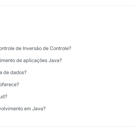
ntrole de Inversão de Controle?
vimento de aplicações Java?
ia de dados?
 oferece?
oud?
nvolvimento em Java?