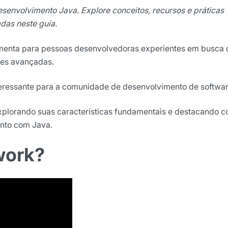
senvolvimento Java. Explore conceitos, recursos e práticas
das neste guia.
enta para pessoas desenvolvedoras experientes em busca 
ões avançadas.
nteressante para a comunidade de desenvolvimento de softwa
explorando suas características fundamentais e destacando 
ights da Locaweb
nto com Java.
lusivos do mercado
work?