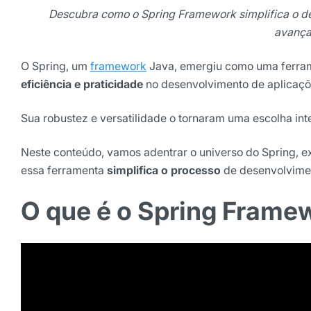
Descubra como o Spring Framework simplifica o de
avança
O Spring, um
framework
Java, emergiu como uma ferram
eficiência e praticidade
no desenvolvimento de aplicaç
Sua robustez e versatilidade o tornaram uma escolha i
Neste conteúdo, vamos adentrar o universo do Spring, 
Receba os melhores ins
essa ferramenta
simplifica o processo
de desenvolvime
Tendências e materiais exc
digital que valem a leitura.
O que é o Spring Frame
Nome
E-mail