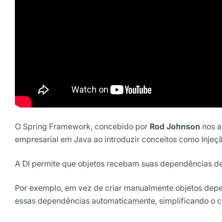
Selecione sua área de atuaç
*Ao assinar nossa newsletter, vo
nossas comunicações e está de a
de Privacidade
Assinar ne
O Spring Framework, concebido por
Rod Johnson
nos a
empresarial em Java ao introduzir conceitos como Injeç
A DI permite que objetos recebam suas dependências d
Por exemplo, em vez de criar manualmente objetos depe
essas dependências automaticamente, simplificando o có