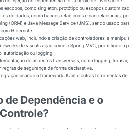
mo de Injeção de Dependência e o Controle de Inversão de
es escopos, como singleton, protótipo ou escopos customiz
ontes de dados, como bancos relacionais e não relacionais, po
ping (ORM) e Java Message Service (JMS), sendo usado par
 com Hibernate.
icações web, incluindo a criação de controladores, a manipu
ameworks de visualização como o Spring MVC, permitindo o 
, autorização ou logging.
plementação de aspectos transversais, como logging, transa
ar regras de segurança de forma declarativa.
 integração usando o framework JUnit e outras ferramentas de
o de Dependência e o
 Controle?