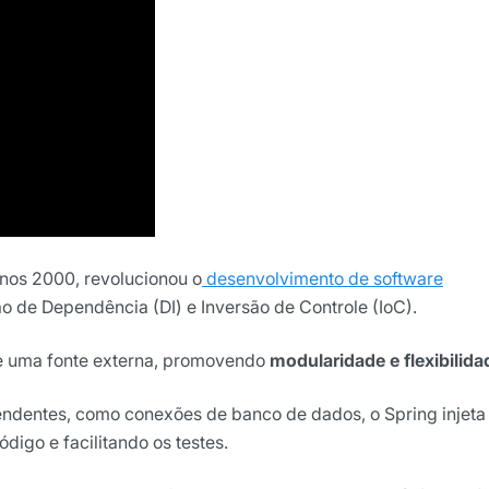
ão
cê concorda em receber
cordo com as nossas
Políticas
wsletter
nos 2000, revolucionou o
desenvolvimento de software
ão de Dependência (DI) e Inversão de Controle (IoC).
e uma fonte externa, promovendo
modularidade e flexibilida
ndentes, como conexões de banco de dados, o Spring injeta
digo e facilitando os testes.