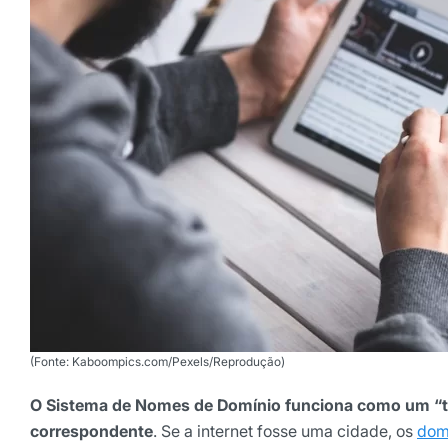
Selecione sua área de atuaç
*Ao assinar nossa newsletter, vo
nossas comunicações e está de a
de Privacidade
Assinar ne
(Fonte: Kaboompics.com/Pexels/Reprodução)
O Sistema de Nomes de Domínio funciona como um “tr
correspondente
. Se a internet fosse uma cidade, os
dom