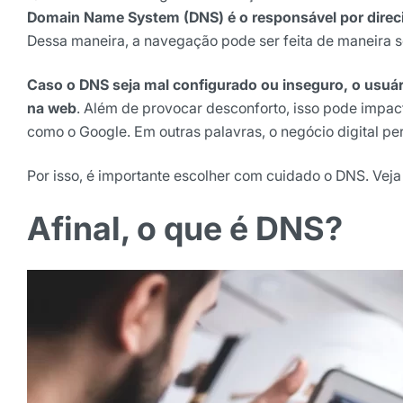
Domain Name System (DNS) é o responsável por direci
Dessa maneira, a navegação pode ser feita de maneira se
Caso o DNS seja mal configurado ou inseguro, o usuár
na web
. Além de provocar desconforto, isso pode impa
como o Google. Em outras palavras, o negócio digital per
Por isso, é importante escolher com cuidado o DNS. Veja
Receba os melhores ins
Afinal, o que é DNS?
Tendências e materiais exc
digital que valem a leitura.
Nome
E-mail