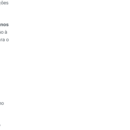
ções
anos
ão à
ra o
no
o