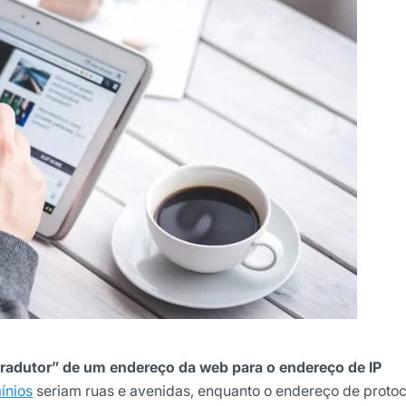
ão
cê concorda em receber
cordo com as nossas
Políticas
wsletter
adutor” de um endereço da web para o endereço de IP
ínios
seriam ruas e avenidas, enquanto o endereço de protoc