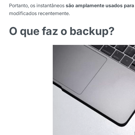
Portanto, os instantâneos
são amplamente usados para 
Selecione sua área de atuaç
modificados recentemente.
O que faz o backup?
*Ao assinar nossa newsletter, vo
nossas comunicações e está de a
de Privacidade
Assinar ne