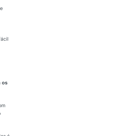
de
ácil
á
os
com
o
es é