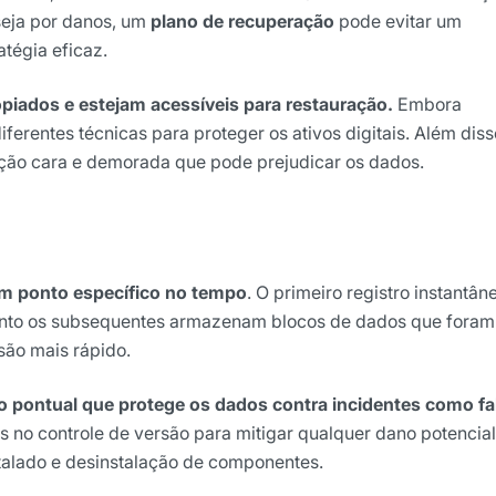
 seja por danos, um
plano de recuperação
pode evitar um
tégia eficaz.
iados e estejam acessíveis para restauração.
Embora
erentes técnicas para proteger os ativos digitais. Além diss
ação cara e demorada que pode prejudicar os dados.
ights da Locaweb
 ponto específico no tempo
. O primeiro registro instantân
lusivos do mercado
anto os subsequentes armazenam blocos de dados que foram
são mais rápido.
 pontual que protege os dados contra incidentes como fa
 no controle de versão para mitigar qualquer dano potencial
stalado e desinstalação de componentes.