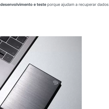
desenvolvimento e teste
porque ajudam a recuperar dados
ão
cê concorda em receber
cordo com as nossas
Políticas
wsletter