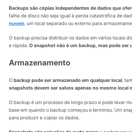
Backups são cópias independentes de dados que ofe
falha de disco não seja igual à perda catastrófica de da
nuvem
,
um local separado ou externo para armazename
O backup precisa distribuir os dados em vários locais dis
e rápida.
O snapshot não é um backup, mas pode ser 
Armazenamento
O
backup pode ser armazenado em qualquer local
, ta
snapshots devem ser salvos apenas no mesmo local o
O backup é um processo de longo prazo e pode levar mu
base em quando o backup começou e terminou. Um snap
para produzir e copiar os dados.
Snapshots são soluções de curto prazo
e podem ser us