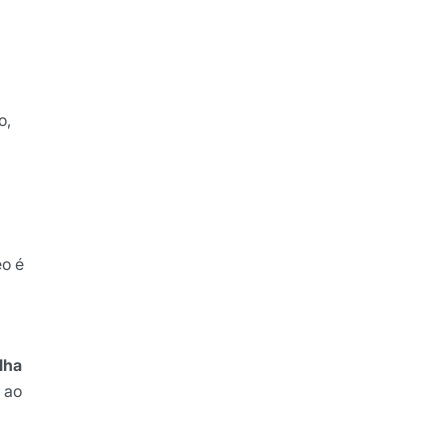
o,
eo é
lha
 ao