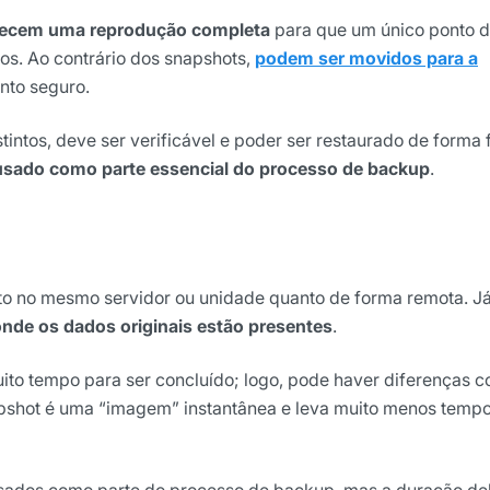
recem uma reprodução completa
para que um único ponto 
dos. Ao contrário dos snapshots,
podem ser movidos para a
nto seguro.
tintos, deve ser verificável e poder ser restaurado de forma f
usado como parte essencial do processo de backup
.
nto no mesmo servidor ou unidade quanto de forma remota. J
nde os dados originais estão presentes
.
ito tempo para ser concluído; logo, pode haver diferenças 
shot é uma “imagem” instantânea e leva muito menos temp
ados como parte do processo de backup, mas a duração del