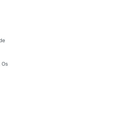
de
. Os