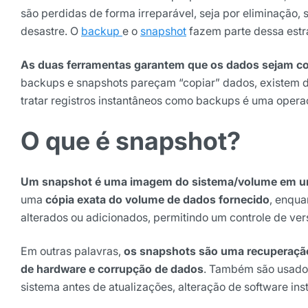
são perdidas de forma irreparável, seja por eliminação,
desastre. O
backup
e o
snapshot
fazem parte dessa estra
As duas ferramentas garantem que os dados sejam cop
backups e snapshots pareçam “copiar” dados, existem dif
tratar registros instantâneos como backups é uma oper
O que é snapshot?
Receba os melhores ins
Um snapshot é uma imagem do sistema/volume em um
Tendências e materiais exc
digital que valem a leitura.
uma
cópia exata do volume de dados fornecido
, enqu
alterados ou adicionados, permitindo um controle de ver
Nome
Em outras palavras,
os snapshots são uma recuperação
de hardware e corrupção de dados
. Também são usados
E-mail
sistema antes de atualizações, alteração de software in