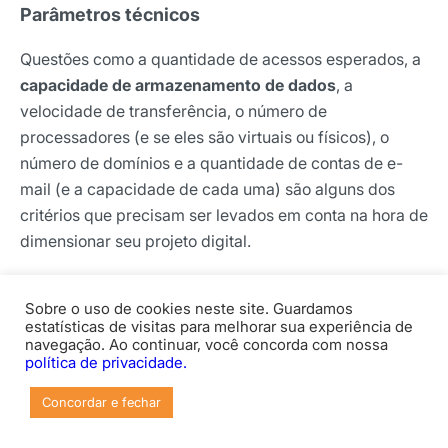
Parâmetros técnicos
Questões como a quantidade de acessos esperados, a
capacidade de armazenamento de dados
, a
velocidade de transferência, o número de
processadores (e se eles são virtuais ou físicos), o
número de domínios e a quantidade de contas de e-
mail (e a capacidade de cada uma) são alguns dos
critérios que precisam ser levados em conta na hora de
dimensionar seu projeto digital.
De modo geral, sites muito simples utilizam
Sobre o uso de cookies neste site. Guardamos
hospedagem grátis
ou compartilhada, enquanto
estatísticas de visitas para melhorar sua experiência de
operações complexas demandam hospedagem
navegação. Ao continuar, você concorda com nossa
política de privacidade.
dedicada para evitar gargalos e garantir uma operação
com alto desempenho.
Concordar e fechar
Estrutura de suporte