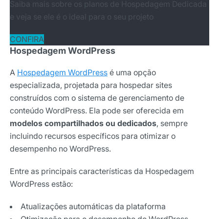
Saiba mais sobre os planos de Hospedagem Dedicada
e veja se ele é o ideal para o seu projeto
CONFIRA
Hospedagem WordPress
A
Hospedagem WordPress
é uma opção
especializada, projetada para hospedar sites
construídos com o sistema de gerenciamento de
conteúdo WordPress. Ela pode ser oferecida em
modelos compartilhados ou dedicados
, sempre
incluindo recursos específicos para otimizar o
desempenho no WordPress.
Entre as principais características da Hospedagem
WordPress estão:
Receba os melhores insights da Locaweb
Tendências e materiais exclusivos do mercado
Atualizações automáticas da plataforma
digital que valem a leitura.