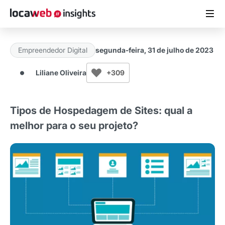
Empreendedor Digital
segunda-feira, 31 de julho de 2023
ARTIGOS
Liliane Oliveira
+309
MATERIAIS GRATUITOS
Tipos de Hospedagem de Sites: qual a
ESTUDOS
melhor para o seu projeto?
CASES DE SUCESSO
LOCAWEB.COM.BR