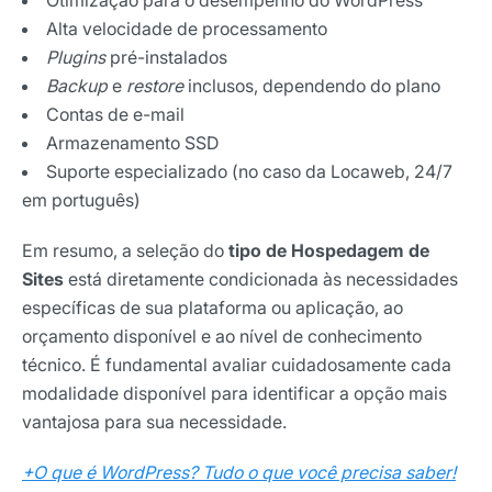
Otimização para o desempenho do WordPress
Nome
Alta velocidade de processamento
Plugins
pré-instalados
Backup
e
restore
inclusos, dependendo do plano
E-mail
Contas de e-mail
Armazenamento SSD
Suporte especializado (no caso da Locaweb, 24/7
Selecione sua área de atuação
em português)
Em resumo, a seleção do
tipo de Hospedagem de
Sites
está diretamente condicionada às necessidades
*Ao assinar nossa newsletter, você concorda em receber
nossas comunicações e está de acordo com as nossas
específicas de sua plataforma ou aplicação, ao
Políticas de Privacidade
orçamento disponível e ao nível de conhecimento
técnico. É fundamental avaliar cuidadosamente cada
Assinar newsletter
modalidade disponível para identificar a opção mais
vantajosa para sua necessidade.
+O que é WordPress? Tudo o que você precisa saber!