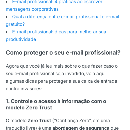
E-mail profissional: 4 práticas ao escrever
Nome
mensagens corporativas
Qual a diferença entre e-mail profissional e e-mail
gratuito?
E-mail
E-mail profissional: dicas para melhorar sua
produtividade
Selecione sua área de atuação
Como proteger o seu e-mail profissional?
Agora que você já leu mais sobre o que fazer caso o
seu e-mail profissional seja invadido, veja aqui
*Ao assinar nossa newsletter, você concorda em receber
nossas comunicações e está de acordo com as nossas
algumas dicas para proteger a sua caixa de entrada
Políticas de Privacidade
contra invasores:
Assinar newsletter
1. Controle o acesso à informação com o
modelo Zero Trust
O modelo
Zero Trust
(“Confiança Zero”, em uma
tradução livre) é uma
abordagem de segurança
que