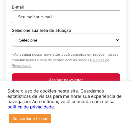
E-mail
Selecione sua área de atuação
*Ao assinar nossa newsletter, você concorda em receber nossas
comunicações e está de acordo com as nossas
Políticas de
Privacidade
Assinar newsletter
Sobre o uso de cookies neste site. Guardamos
estatísticas de visitas para melhorar sua experiência de
Hospedagem de Sites
navegação. Ao continuar, você concorda com nossa
política de privacidade.
Crie seu site com IA em minutos e coloque-o no ar
Concordar e fechar
por apenas R$ 5,90. Inclui Criador de Sites e
Domínio Grátis.