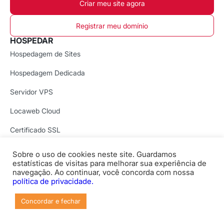
Criar meu site agora
Registrar meu domínio
HOSPEDAR
Hospedagem de Sites
Hospedagem Dedicada
Servidor VPS
Locaweb Cloud
Certificado SSL
Revenda de Hospedagem
Sobre o uso de cookies neste site. Guardamos
CRIAR E VENDER
estatísticas de visitas para melhorar sua experiência de
navegação. Ao continuar, você concorda com nossa
Criador de Sites com IA
política de privacidade.
Registro de Domínio
Concordar e fechar
E-mail Profissional