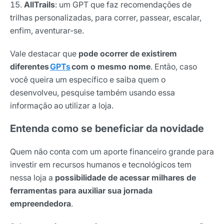
AllTrails
: um GPT que faz recomendações de
Nome
trilhas personalizadas, para correr, passear, escalar,
enfim, aventurar-se.
E-mail
Vale destacar que
pode ocorrer de existirem
diferentes
GPTs
com o mesmo nome
. Então, caso
você queira um específico e saiba quem o
Selecione sua área de atuação
desenvolveu, pesquise também usando essa
informação ao utilizar a loja.
Entenda como se beneficiar da novidade
*Ao assinar nossa newsletter, você concorda em receber
nossas comunicações e está de acordo com as nossas
Políticas de Privacidade
Quem não conta com um aporte financeiro grande para
investir em recursos humanos e tecnológicos tem
Assinar newsletter
nessa loja a
possibilidade de acessar milhares de
ferramentas para auxiliar sua jornada
empreendedora
.