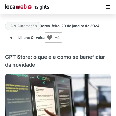
IA & Automação
terça-feira, 23 de janeiro de 2024
ARTIGOS
Liliane Oliveira
+4
MATERIAIS GRATUITOS
GPT Store: o que é e como se beneficiar
ESTUDOS
da novidade
CASES DE SUCESSO
LOCAWEB.COM.BR