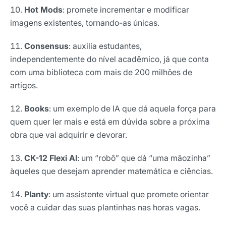
Hot Mods
: promete incrementar e modificar
imagens existentes, tornando-as únicas.
Consensus
: auxilia estudantes,
independentemente do nível acadêmico, já que conta
com uma biblioteca com mais de 200 milhões de
artigos.
Books
: um exemplo de IA que dá aquela força para
quem quer ler mais e está em dúvida sobre a próxima
obra que vai adquirir e devorar.
CK-12 Flexi AI
: um “robô” que dá “uma mãozinha”
àqueles que desejam aprender matemática e ciências.
Receba os melhores insights da Locaweb
Planty
: um assistente virtual que promete orientar
Tendências e materiais exclusivos do mercado
você a cuidar das suas plantinhas nas horas vagas.
digital que valem a leitura.