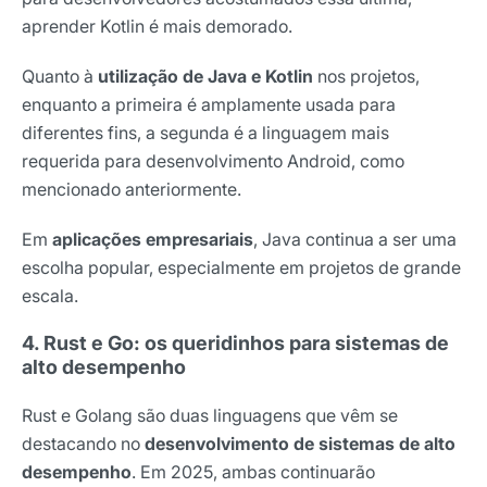
Nome
aprender Kotlin é mais demorado.
Quanto à
utilização de Java e Kotlin
nos projetos,
E-mail
enquanto a primeira é amplamente usada para
diferentes fins, a segunda é a linguagem mais
requerida para desenvolvimento Android, como
mencionado anteriormente.
Selecione sua área de atuação
Em
aplicações empresariais
, Java continua a ser uma
escolha popular, especialmente em projetos de grande
*Ao assinar nossa newsletter, você concorda em receber
escala.
nossas comunicações e está de acordo com as nossas
Políticas de Privacidade
4. Rust e Go: os queridinhos para sistemas de
alto desempenho
Assinar newsletter
Rust e Golang são duas linguagens que vêm se
destacando no
desenvolvimento de sistemas de alto
desempenho
. Em 2025, ambas continuarão