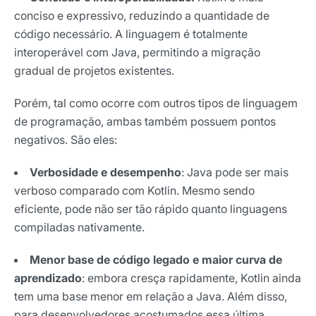
conciso e expressivo, reduzindo a quantidade de
código necessário. A linguagem é totalmente
interoperável com Java, permitindo a migração
gradual de projetos existentes.
Porém, tal como ocorre com outros tipos de linguagem
de programação, ambas também possuem pontos
negativos. São eles:
Verbosidade e desempenho
: Java pode ser mais
verboso comparado com Kotlin. Mesmo sendo
eficiente, pode não ser tão rápido quanto linguagens
compiladas nativamente.
Menor base de código legado e maior curva de
Receba os melhores insights da Locaweb
aprendizado
: embora cresça rapidamente, Kotlin ainda
Tendências e materiais exclusivos do mercado
tem uma base menor em relação a Java. Além disso,
digital que valem a leitura.
para desenvolvedores acostumados essa última,