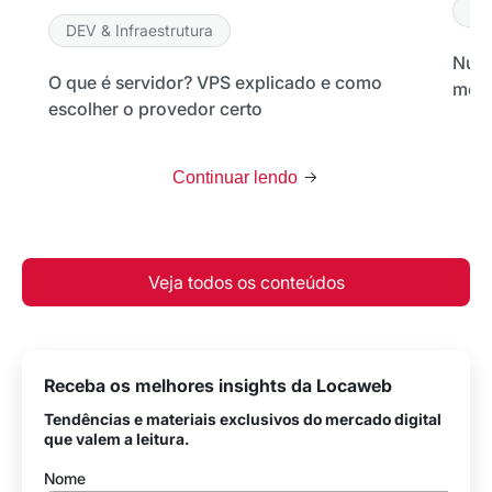
DE
DEV & Infraestrutura
Nuve
O que é servidor? VPS explicado e como
melh
escolher o provedor certo
Continuar lendo
Veja todos os conteúdos
Receba os melhores insights da Locaweb
Tendências e materiais exclusivos do mercado digital
que valem a leitura.
Nome