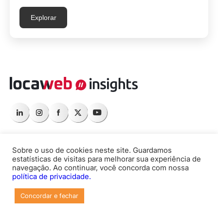
Explorar
Sobre o uso de cookies neste site. Guardamos
Quem somos
estatísticas de visitas para melhorar sua experiência de
navegação. Ao continuar, você concorda com nossa
Imprensa
política de privacidade.
Trabalhe na Locaweb
Concordar e fechar
Programa de Afiliados