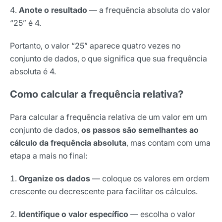
Nome
Anote o resultado
— a frequência absoluta do valor
“25” é 4.
Portanto, o valor “25” aparece quatro vezes no
E-mail
conjunto de dados, o que significa que sua frequência
absoluta é 4.
Selecione sua área de atuação
Como calcular a frequência relativa?
Para calcular a frequência relativa de um valor em um
*Ao assinar nossa newsletter, você concorda em receber
conjunto de dados,
os passos são semelhantes ao
nossas comunicações e está de acordo com as nossas
cálculo da frequência absoluta
, mas contam com uma
Políticas de Privacidade
etapa a mais no final:
Assinar newsletter
Organize os dados
— coloque os valores em ordem
crescente ou decrescente para facilitar os cálculos.
Identifique o valor específico
— escolha o valor