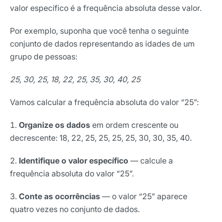
valor específico é a frequência absoluta desse valor.
Por exemplo, suponha que você tenha o seguinte
conjunto de dados representando as idades de um
grupo de pessoas:
25, 30, 25, 18, 22, 25, 35, 30, 40, 25
Vamos calcular a frequência absoluta do valor “25”:
Organize os dados
em ordem crescente ou
decrescente: 18, 22, 25, 25, 25, 25, 30, 30, 35, 40.
Identifique o valor específico
— calcule a
frequência absoluta do valor “25”.
Receba os melhores insights da Locaweb
Conte as ocorrências
— o valor “25” aparece
Tendências e materiais exclusivos do mercado
quatro vezes no conjunto de dados.
digital que valem a leitura.