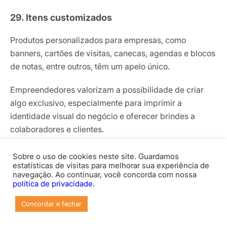
29. Itens customizados
Produtos personalizados para empresas, como
banners, cartões de visitas, canecas, agendas e blocos
de notas, entre outros, têm um apelo único.
Empreendedores valorizam a possibilidade de criar
algo exclusivo, especialmente para imprimir a
identidade visual do negócio e oferecer brindes a
colaboradores e clientes.
Para facilitar o processo,
disponibilize ferramentas
Sobre o uso de cookies neste site. Guardamos
intuitivas de personalização no site e demonstre a
estatísticas de visitas para melhorar sua experiência de
navegação. Ao continuar, você concorda com nossa
qualidade do acabamento com imagens detalhadas
.
política de privacidade.
Campanhas em datas comerciais importantes, como
Concordar e fechar
Black Friday ou Natal, tendem a aumentar as vendas