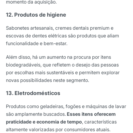
momento da aquisição.
12. Produtos de higiene
Sabonetes artesanais, cremes dentais premium e
escovas de dentes elétricas são produtos que aliam
funcionalidade e bem-estar.
Além disso, há um aumento na procura por itens
biodegradáveis, que refletem o desejo das pessoas
por escolhas mais sustentáveis e permitem explorar
novas possibilidades neste segmento.
13. Eletrodomésticos
Produtos como geladeiras, fogões e máquinas de lavar
Receba os melhores insights da Locaweb
são amplamente buscados.
Esses itens oferecem
praticidade e economia de tempo
, características
Tendências e materiais exclusivos do mercado
digital que valem a leitura.
altamente valorizadas por consumidores atuais.