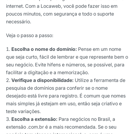
internet. Com a Locaweb, você pode fazer isso em
poucos minutos, com segurança e todo o suporte
necessário.
Veja o passo a passo:
Escolha o nome do domínio:
Pense em um nome
que seja curto, fácil de lembrar e que represente bem o
seu negócio. Evite hifens e números, se possível, para
facilitar a digitação e a memorização.
Verifique a disponibilidade:
Utilize a ferramenta de
pesquisa de domínios para conferir se o nome
Receba os melhores insights da Locaweb
desejado está livre para registro. É comum que nomes
Tendências e materiais exclusivos do mercado
mais simples já estejam em uso, então seja criativo e
digital que valem a leitura.
teste variações.
Nome
Escolha a extensão:
Para negócios no Brasil, a
extensão .com.br é a mais recomendada. Se o seu