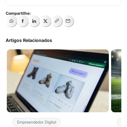
Artigos Relacionados
Empreendedor Digital
Em