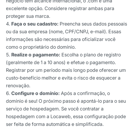
negócio tem alcance internacional, o .com é uma
E-mail
excelente opção. Considere registrar ambas para
proteger sua marca.
Faça o seu cadastro:
Preencha seus dados pessoais
ou da sua empresa (nome, CPF/CNPJ, e-mail). Essas
Selecione sua área de atuação
informações são necessárias para oficializar você
como o proprietário do domínio.
Realize o pagamento:
Escolha o plano de registro
*Ao assinar nossa newsletter, você concorda em receber
nossas comunicações e está de acordo com as nossas
(geralmente de 1 a 10 anos) e efetue o pagamento.
Políticas de Privacidade
Registrar por um período mais longo pode oferecer um
custo-benefício melhor e evita o risco de esquecer a
Assinar newsletter
renovação.
Configure o domínio:
Após a confirmação, o
domínio é seu! O próximo passo é apontá-lo para o seu
serviço de hospedagem. Se você contratar a
hospedagem com a Locaweb, essa configuração pode
ser feita de forma automática e simplificada.