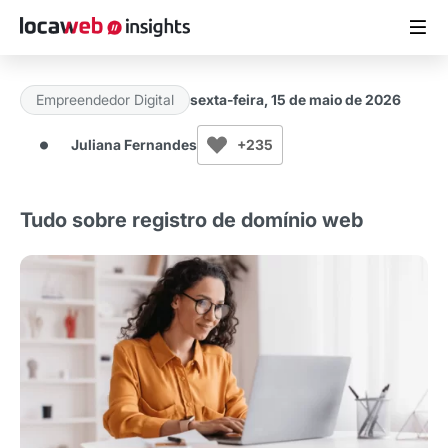
Empreendedor Digital
sexta-feira, 15 de maio de 2026
ARTIGOS
Juliana Fernandes
+235
MATERIAIS GRATUITOS
Tudo sobre registro de domínio web
ESTUDOS
CASES DE SUCESSO
LOCAWEB.COM.BR