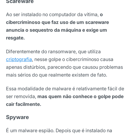
Scareware
Nome
Ao ser instalado no computador da vítima,
o
cibercriminoso que faz uso de um scareware
E-mail
anuncia o sequestro da máquina e exige um
resgate.
Diferentemente do ransomware, que utiliza
Selecione sua área de atuação
criptografia
, nesse golpe o cibercriminoso causa
apenas distúrbios, parecendo que causou problemas
mais sérios do que realmente existem de fato.
*Ao assinar nossa newsletter, você concorda em receber
nossas comunicações e está de acordo com as nossas
Políticas de Privacidade
Essa modalidade de malware é relativamente fácil de
ser removida,
mas quem não conhece o golpe pode
Assinar newsletter
cair facilmente.
Spyware
É um malware espião. Depois que é instalado na