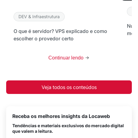
DE
DEV & Infraestrutura
Nuve
O que é servidor? VPS explicado e como
melh
escolher o provedor certo
Continuar lendo
Veja todos os conteúdos
Receba os melhores insights da Locaweb
Tendências e materiais exclusivos do mercado digital
que valem a leitura.