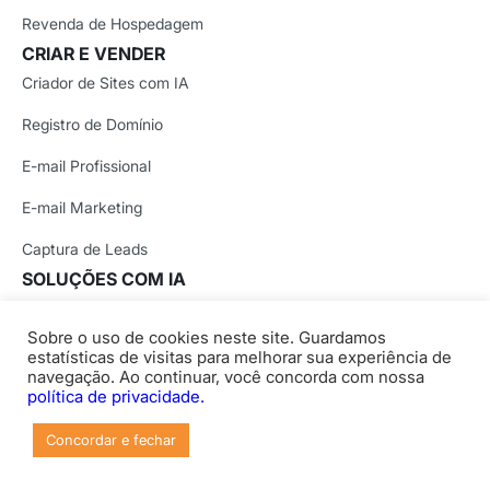
Revenda de Hospedagem
CRIAR E VENDER
Criador de Sites com IA
Registro de Domínio
E-mail Profissional
E-mail Marketing
Captura de Leads
SOLUÇÕES COM IA
VPS com OpenClaw
Sobre o uso de cookies neste site. Guardamos
VPS com n8n
estatísticas de visitas para melhorar sua experiência de
navegação. Ao continuar, você concorda com nossa
Hospedagem com IA
política de privacidade.
Hospedagem para Lovable
Concordar e fechar
Google Workspace + Gemini