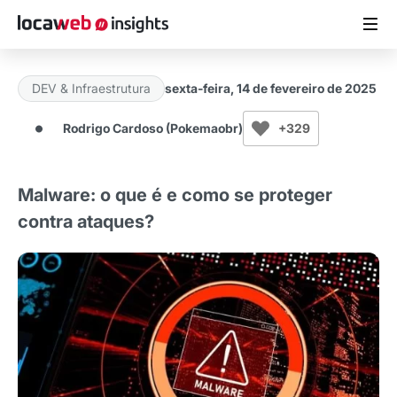
DEV & Infraestrutura
sexta-feira, 14 de fevereiro de 2025
ARTIGOS
Rodrigo Cardoso (Pokemaobr)
+329
MATERIAIS GRATUITOS
Malware: o que é e como se proteger
ESTUDOS
contra ataques?
CASES DE SUCESSO
LOCAWEB.COM.BR