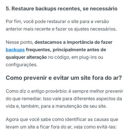
5. Restaure backups recentes, se necessário
Por fim, você pode restaurar o site para a versão
anterior mais recente e fazer os ajustes necessários.
Nesse ponto,
destacamos a importância de fazer
backups
frequentes, principalmente antes de
qualquer alteração
no código, em plug-ins ou
configurações.
Como prevenir e evitar um site fora do ar?
Como diz o antigo provérbio: é sempre melhor prevenir
do que remediar. Isso vale para diferentes aspectos da
vida e, também, para a manutenção de seu site.
Receba os melhores insights da Locaweb
Tendências e materiais exclusivos do mercado
Agora que você sabe como identificar as causas que
digital que valem a leitura.
levam um site a ficar fora do ar, veja como evitá-las: