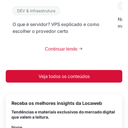
DE
DEV & Infraestrutura
Nuve
O que é servidor? VPS explicado e como
melh
escolher o provedor certo
Continuar lendo
Veja todos os conteúdos
Receba os melhores insights da Locaweb
Tendências e materiais exclusivos do mercado digital
que valem a leitura.
Nome