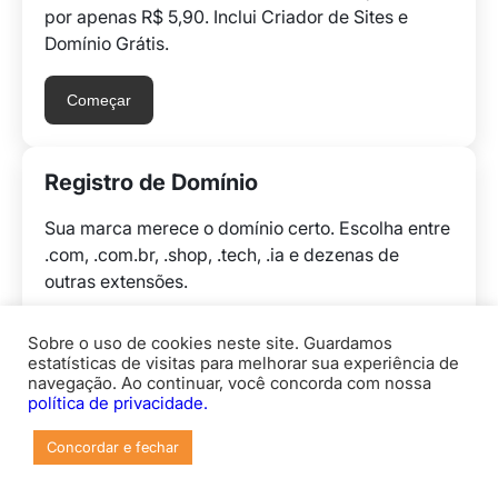
por apenas R$ 5,90. Inclui Criador de Sites e
Domínio Grátis.
Começar
Registro de Domínio
Sua marca merece o domínio certo. Escolha entre
.com, .com.br, .shop, .tech, .ia e dezenas de
outras extensões.
Pesquisar
Sobre o uso de cookies neste site. Guardamos
estatísticas de visitas para melhorar sua experiência de
navegação. Ao continuar, você concorda com nossa
política de privacidade.
Locaweb Cloud
Concordar e fechar
Cloud brasileira que escala com seu negócio.
Pague só pelo que usar, em reais.