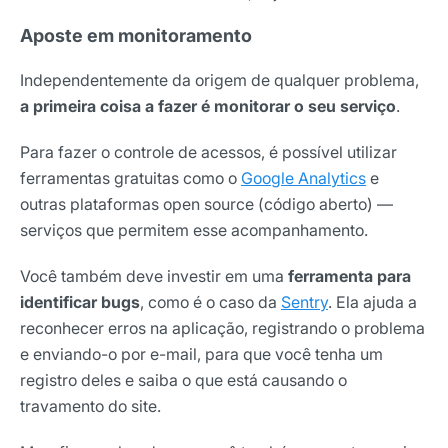
Nome
Aposte em monitoramento
Independentemente da origem de qualquer problema,
E-mail
a primeira coisa a fazer é monitorar o seu serviço
.
Para fazer o controle de acessos, é possível utilizar
Selecione sua área de atuação
ferramentas gratuitas como o
Google Analytics
e
outras plataformas open source (código aberto) —
serviços que permitem esse acompanhamento.
*Ao assinar nossa newsletter, você concorda em receber
nossas comunicações e está de acordo com as nossas
Você também deve investir em uma
ferramenta para
Políticas de Privacidade
identificar bugs
, como é o caso da
Sentry
. Ela ajuda a
reconhecer erros na aplicação, registrando o problema
Assinar newsletter
e enviando-o por e-mail, para que você tenha um
registro deles e saiba o que está causando o
travamento do site.