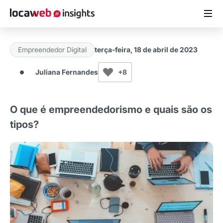
Empreendedor Digital
terça-feira, 18 de abril de 2023
ARTIGOS
Juliana Fernandes
+8
MATERIAIS GRATUITOS
O que é empreendedorismo e quais são os
ESTUDOS
tipos?
CASES DE SUCESSO
LOCAWEB.COM.BR