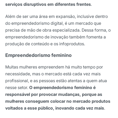
serviços disruptivos em diferentes frentes
.
Receba os melhores insights da Locaweb
Tendências e materiais exclusivos do mercado
Além de ser uma área em expansão, inclusive dentro
digital que valem a leitura.
do empreendedorismo digital, é um mercado que
Nome
precisa de mão de obra especializada. Dessa forma, o
empreendedorismo de inovação também fomenta a
produção de conteúdo e os infoprodutos.
E-mail
Empreendedorismo feminino
Muitas mulheres empreendem há muito tempo por
Selecione sua área de atuação
necessidade, mas o mercado está cada vez mais
profissional, e as pessoas estão atentas a quem atua
nesse setor.
O empreendedorismo feminino é
*Ao assinar nossa newsletter, você concorda em receber
responsável por provocar mudanças, porque as
nossas comunicações e está de acordo com as nossas
Políticas de Privacidade
mulheres conseguem colocar no mercado produtos
voltados a esse público, inovando cada vez mais
.
Assinar newsletter