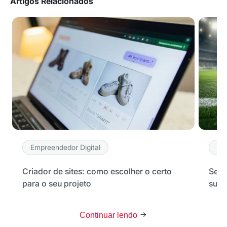
Artigos Relacionados
Empreendedor Digital
Em
Criador de sites: como escolher o certo
Seu 
para o seu projeto
sua 
Continuar lendo