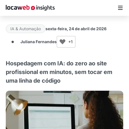
IA & Automação
sexta-feira, 24 de abril de 2026
ARTIGOS
Juliana Fernandes
+1
MATERIAIS GRATUITOS
Hospedagem com IA: do zero ao site
ESTUDOS
profissional em minutos, sem tocar em
uma linha de código
CASES DE SUCESSO
LOCAWEB.COM.BR