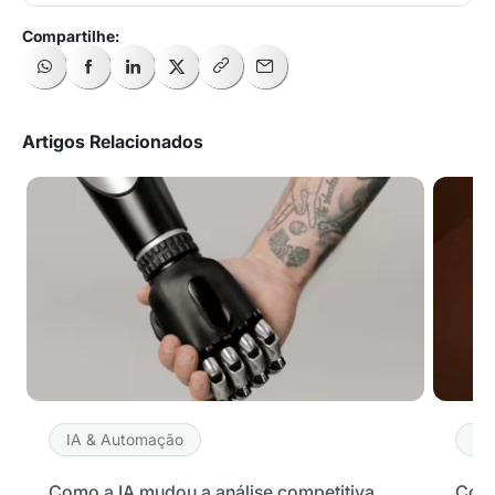
Artigos Relacionados
IA & Automação
IA
Como a IA mudou a análise competitiva
Como