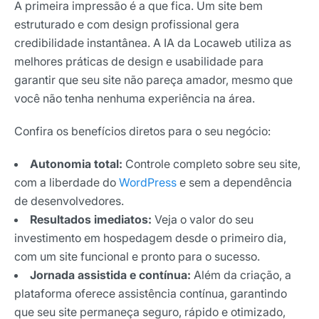
A primeira impressão é a que fica. Um site bem
estruturado e com design profissional gera
E-mail
credibilidade instantânea. A IA da Locaweb utiliza as
melhores práticas de design e usabilidade para
garantir que seu site não pareça amador, mesmo que
Selecione sua área de atuação
você não tenha nenhuma experiência na área.
Confira os benefícios diretos para o seu negócio:
*Ao assinar nossa newsletter, você concorda em receber
nossas comunicações e está de acordo com as nossas
Autonomia total:
Controle completo sobre seu site,
Políticas de Privacidade
com a liberdade do
WordPress
e sem a dependência
Assinar newsletter
de desenvolvedores.
Resultados imediatos:
Veja o valor do seu
investimento em hospedagem desde o primeiro dia,
com um site funcional e pronto para o sucesso.
Jornada assistida e contínua:
Além da criação, a
plataforma oferece assistência contínua, garantindo
que seu site permaneça seguro, rápido e otimizado,