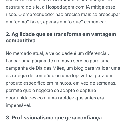
estrutura do site, a Hospedagem com IA mitiga esse
risco. O empreendedor não precisa mais se preocupar
em “como” fazer, apenas em “o que” comunicar.
2. Agilidade que se transforma em vantagem
competitiva
No mercado atual, a velocidade é um diferencial.
Lançar uma página de um novo serviço para uma
campanha de Dia das Mães, um blog para validar uma
estratégia de conteúdo ou uma loja virtual para um
produto específico em minutos, em vez de semanas,
permite que o negócio se adapte e capture
Receba os melhores insights da Locaweb
oportunidades com uma rapidez que antes era
Tendências e materiais exclusivos do mercado
digital que valem a leitura.
impensável.
Nome
3. Profissionalismo que gera confiança