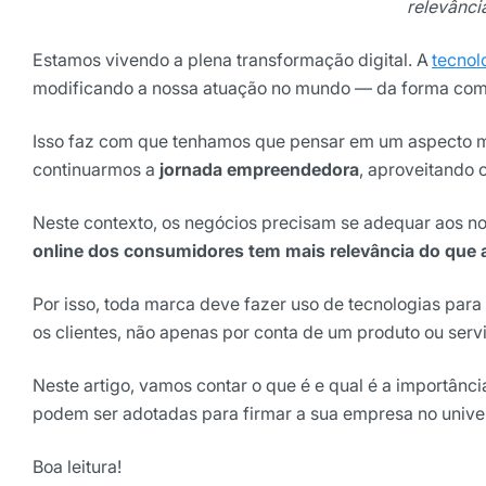
relevânci
Estamos vivendo a plena transformação digital. A
tecnol
modificando a nossa atuação no mundo — da forma com
Isso faz com que tenhamos que pensar em um aspecto m
continuarmos a
jornada empreendedora
, aproveitando 
Neste contexto, os negócios precisam se adequar aos n
online dos consumidores tem mais relevância do que a
Receba os melhores ins
Tendências e materiais exc
Por isso, toda marca deve fazer uso de tecnologias par
digital que valem a leitura.
os clientes, não apenas por conta de um produto ou serv
Nome
Neste artigo, vamos contar o que é e qual é a importânc
podem ser adotadas para firmar a sua empresa no univer
E-mail
Boa leitura!