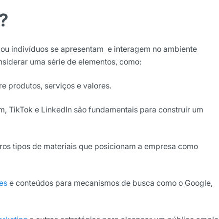
?
ão
 ou indivíduos se apresentam e interagem no ambiente
cê concorda em receber
onsiderar uma série de elementos, como:
cordo com as nossas
Políticas
e produtos, serviços e valores.
wsletter
m, TikTok e LinkedIn são fundamentais para construir um
outros tipos de materiais que posicionam a empresa como
tes
e
conteúdos para mecanismos de busca como o Google,