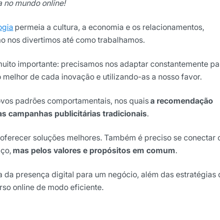
a no mundo online!
ogia
permeia a cultura, a economia e os relacionamentos,
o nos divertimos até como trabalhamos.
uito importante: precisamos nos adaptar constantemente pa
o melhor de cada inovação e utilizando-as a nosso favor.
ovos padrões comportamentais, nos quais
a recomendação
s campanhas publicitárias tradicionais
.
ights da Locaweb
lusivos do mercado
a oferecer soluções melhores. Também é preciso se conectar
iço,
mas pelos valores e propósitos em comum
.
ia da presença digital para um negócio, além das estratégias
so online de modo eficiente.