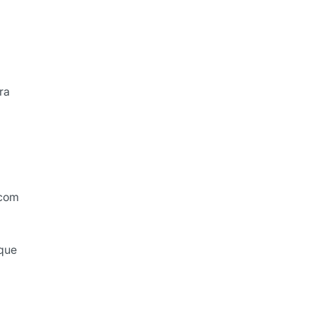
ra
 com
 que