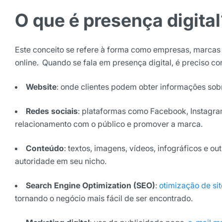
O que é presença digital
Selecione sua área de atuaç
Este conceito se refere à forma como empresas, marcas
*Ao assinar nossa newsletter, vo
online. Quando se fala em presença digital, é preciso c
nossas comunicações e está de a
de Privacidade
Website
: onde clientes podem obter informações sobr
Assinar ne
Redes sociais
: plataformas como Facebook, Instagra
relacionamento com o público e promover a marca.
Conteúdo
: textos, imagens, vídeos, infográficos e 
autoridade em seu nicho.
Search Engine Optimization (SEO)
:
otimização de si
tornando o negócio mais fácil de ser encontrado.