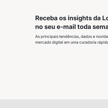
Receba os insights da 
no seu e-mail toda sem
As principais tendências, dados e novid
mercado digital em uma curadoria rápida
Receba os melhores ins
Tendências e materiais exc
digital que valem a leitura.
Nome
E-mail