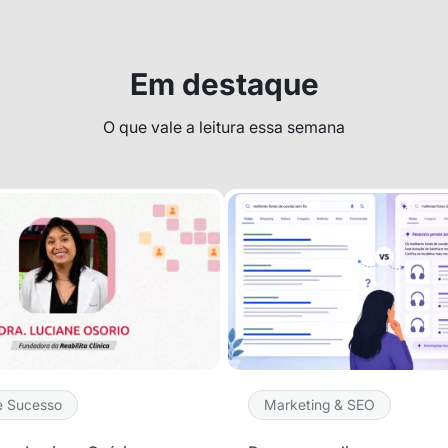
ão
Em destaque
cê concorda em receber
O que vale a leitura essa semana
cordo com as nossas
Políticas
wsletter
e Sucesso
Marketing & SEO