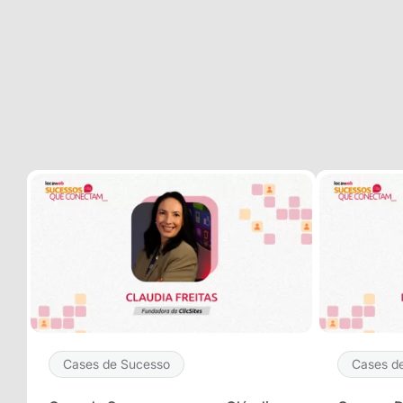
Selecione sua área de atuaç
*Ao assinar nossa newsletter, vo
nossas comunicações e está de a
de Privacidade
Assinar ne
Cases de Sucesso
Cases d