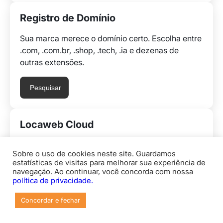
Registro de Domínio
Sua marca merece o domínio certo. Escolha entre
.com, .com.br, .shop, .tech, .ia e dezenas de
outras extensões.
Pesquisar
Locaweb Cloud
Cloud brasileira que escala com seu negócio.
Sobre o uso de cookies neste site. Guardamos
Pague só pelo que usar, em reais.
estatísticas de visitas para melhorar sua experiência de
navegação. Ao continuar, você concorda com nossa
política de privacidade.
Explorar
Concordar e fechar