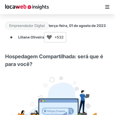
Empreendedor Digital
terça-feira, 01 de agosto de 2023
ARTIGOS
Liliane Oliveira
+532
MATERIAIS GRATUITOS
Hospedagem Compartilhada: será que é
ESTUDOS
para você?
CASES DE SUCESSO
LOCAWEB.COM.BR