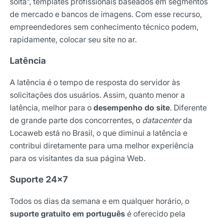
solta”, templates profissionais baseados em segmentos
Nome
de mercado e bancos de imagens. Com esse recurso,
empreendedores sem conhecimento técnico podem,
rapidamente, colocar seu site no ar.
E-mail
Latência
A latência é o tempo de resposta do servidor às
Selecione sua área de atuação
solicitações dos usuários. Assim, quanto menor a
latência, melhor para o
desempenho do site
. Diferente
de grande parte dos concorrentes, o
datacenter
da
*Ao assinar nossa newsletter, você concorda em receber
Locaweb está no Brasil, o que diminui a latência e
nossas comunicações e está de acordo com as nossas
Políticas de Privacidade
contribui diretamente para uma melhor experiência
para os visitantes da sua página Web.
Assinar newsletter
Suporte 24×7
Todos os dias da semana e em qualquer horário, o
suporte gratuito em português
é oferecido pela