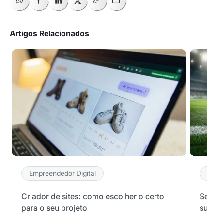
Artigos Relacionados
Empreendedor Digital
Em
Criador de sites: como escolher o certo
Seu 
para o seu projeto
sua 