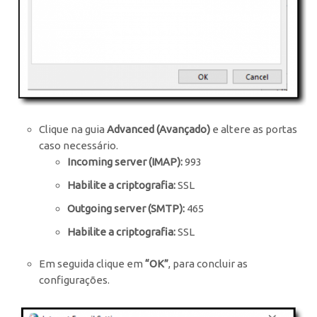
Clique na guia
Advanced (Avançado)
e altere as portas
caso necessário.
I
ncoming server (IMAP):
993
Habilite a criptografia:
SSL
Outgoing server (SMTP):
465
Habilite a criptografia:
SSL
Em seguida clique em
“OK”
, para concluir as
configurações.