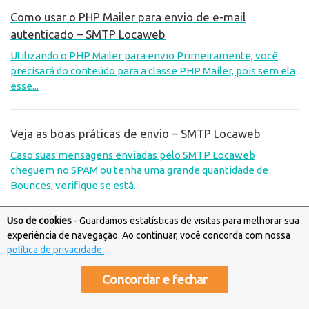
Como usar o PHP Mailer para envio de e-mail
autenticado – SMTP Locaweb
Utilizando o PHP Mailer para envio Primeiramente, você
precisará do conteúdo para a classe PHP Mailer, pois sem ela
esse...
Veja as boas práticas de envio – SMTP Locaweb
Caso suas mensagens enviadas pelo SMTP Locaweb
cheguem no SPAM ou tenha uma grande quantidade de
Bounces, verifique se está...
Uso de cookies
- Guardamos estatísticas de visitas para melhorar sua
Como localizar dados de configuração – SMTP
experiência de navegação. Ao continuar, você concorda com nossa
Locaweb
política de privacidade.
Localizando os dados Acesse o painel do SMTP; Na aba
Concordar e fechar
de Dashboard localize os Dados do servidor SMTP. São estes
os dados necessários...