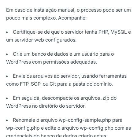
Nome
Em caso de instalação manual, o processo pode ser um
pouco mais complexo. Acompanhe:
E-mail
Certifique-se de que o servidor tenha PHP, MySQL e
um servidor web configurados.
Selecione sua área de atuação
Crie um banco de dados e um usuário para o
WordPress com permissões adequadas.
Envie os arquivos ao servidor, usando ferramentas
*Ao assinar nossa newsletter, você concorda em receber
como FTP, SCP, ou Git para a pasta do domínio.
nossas comunicações e está de acordo com as nossas
Políticas de Privacidade
Em seguida, descompacte os arquivos .zip do
Assinar newsletter
WordPress no diretório do servidor.
Renomeie o arquivo wp-config-sample.php para
wp-config.php e edite o arquivo wp-config.php com as
credenciais do banco de dados criado antes.