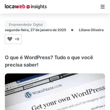
Empreendedor Digital
ARTIGOS
segunda-feira, 27 de janeiro de 2025
Liliane Oliveira
+9
MATERIAIS GRATUITOS
ESTUDOS
O que é WordPress? Tudo o que você
precisa saber!
CASES DE SUCESSO
LOCAWEB.COM.BR