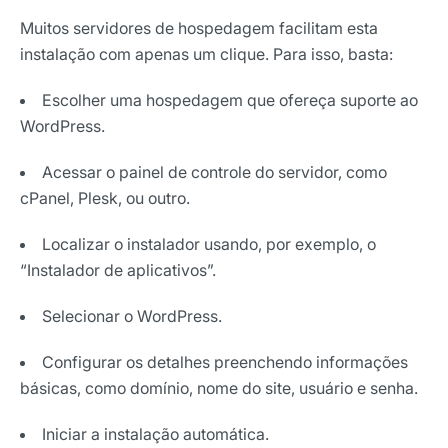
Muitos servidores de hospedagem facilitam esta
instalação com apenas um clique. Para isso, basta:
Escolher uma hospedagem que ofereça suporte ao
WordPress.
Acessar o painel de controle do servidor, como
cPanel, Plesk, ou outro.
Localizar o instalador usando, por exemplo, o
“Instalador de aplicativos”.
Selecionar o WordPress.
Configurar os detalhes preenchendo informações
Receba os melhores insights da Locaweb
básicas, como domínio, nome do site, usuário e senha.
Tendências e materiais exclusivos do mercado
digital que valem a leitura.
Iniciar a instalação automática.