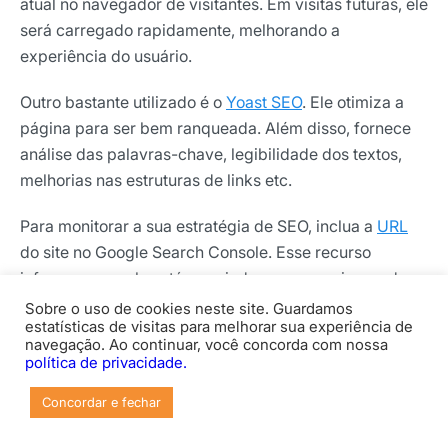
atual no navegador de visitantes. Em visitas futuras, ele
será carregado rapidamente, melhorando a
experiência do usuário.
Outro bastante utilizado é o
Yoast SEO
. Ele otimiza a
página para ser bem ranqueada. Além disso, fornece
análise das palavras-chave, legibilidade dos textos,
melhorias nas estruturas de links etc.
Para monitorar a sua estratégia de SEO, inclua a
URL
do site no Google Search Console. Esse recurso
informa como ele está se saindo nos mecanismos de
busca.
Sobre o uso de cookies neste site. Guardamos
estatísticas de visitas para melhorar sua experiência de
navegação. Ao continuar, você concorda com nossa
Integração com redes sociais
política de privacidade.
O WordPress oferece funcionalidades para que o
Concordar e fechar
conteúdo do site possa ser compartilhado
automaticamente em plataformas como Facebook, X,