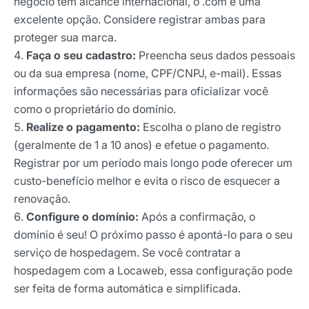
negócio tem alcance internacional, o .com é uma
E-mail
excelente opção. Considere registrar ambas para
proteger sua marca.
Faça o seu cadastro:
Preencha seus dados pessoais
ou da sua empresa (nome, CPF/CNPJ, e-mail). Essas
Selecione sua área de atuação
informações são necessárias para oficializar você
como o proprietário do domínio.
Realize o pagamento:
Escolha o plano de registro
*Ao assinar nossa newsletter, você concorda em receber
nossas comunicações e está de acordo com as nossas
(geralmente de 1 a 10 anos) e efetue o pagamento.
Políticas de Privacidade
Registrar por um período mais longo pode oferecer um
custo-benefício melhor e evita o risco de esquecer a
Assinar newsletter
renovação.
Configure o domínio:
Após a confirmação, o
domínio é seu! O próximo passo é apontá-lo para o seu
serviço de hospedagem. Se você contratar a
hospedagem com a Locaweb, essa configuração pode
ser feita de forma automática e simplificada.