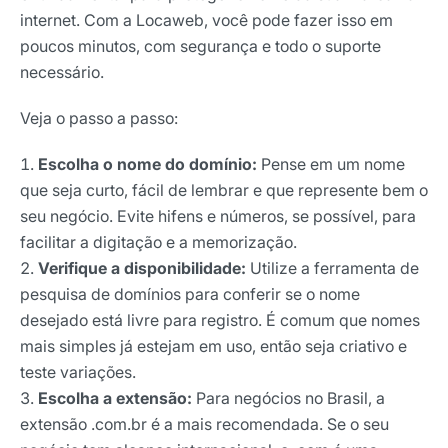
internet. Com a Locaweb, você pode fazer isso em
poucos minutos, com segurança e todo o suporte
necessário.
Veja o passo a passo:
Escolha o nome do domínio:
Pense em um nome
que seja curto, fácil de lembrar e que represente bem o
seu negócio. Evite hifens e números, se possível, para
facilitar a digitação e a memorização.
Verifique a disponibilidade:
Utilize a ferramenta de
pesquisa de domínios para conferir se o nome
Receba os melhores insights da Locaweb
desejado está livre para registro. É comum que nomes
Tendências e materiais exclusivos do mercado
mais simples já estejam em uso, então seja criativo e
digital que valem a leitura.
teste variações.
Nome
Escolha a extensão:
Para negócios no Brasil, a
extensão .com.br é a mais recomendada. Se o seu