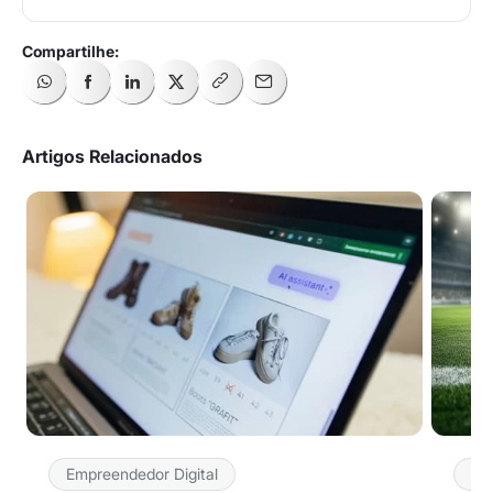
Artigos Relacionados
Empreendedor Digital
Em