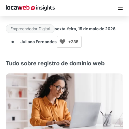
Empreendedor Digital
sexta-feira, 15 de maio de 2026
ARTIGOS
Juliana Fernandes
+235
MATERIAIS GRATUITOS
Tudo sobre registro de domínio web
ESTUDOS
CASES DE SUCESSO
LOCAWEB.COM.BR