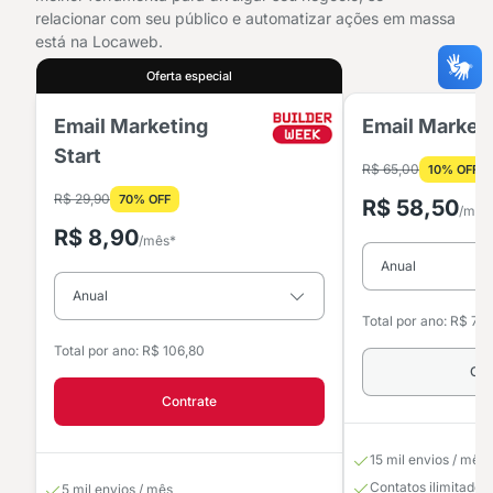
relacionar com seu público e automatizar ações em massa
está na Locaweb.
Oferta especial
Email Marketing
Email Marketi
Start
R$ 65,00
10% OFF
R$ 29,90
70% OFF
R$ 58,50
/mês
R$ 8,90
/mês*
Total por ano: R$ 70
Total por ano: R$ 106,80
Con
Contrate
15 mil envios / mês
Contatos ilimitados
5 mil envios / mês