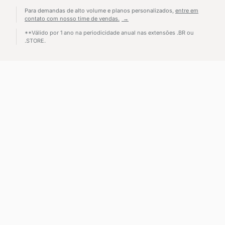
Para demandas de alto volume e planos personalizados,
entre em
contato com nosso time de vendas.
**Válido por 1 ano na periodicidade anual nas extensões .BR ou
.STORE.
Envios adicionais
para escalar campanha
Disponíveis em planos de Email Marketing com 15 mil envios
por mês ou superiores.
Pacotes de envio
Contrate 5 mil envios adicionais por apenas R$ 30.
Excedente pós-pago
Envie mais e-mails do que seu plano e pague na próxima fatura.
Use nossos modelos prontos e
economize