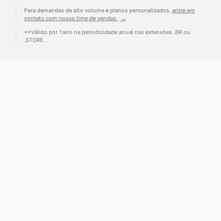
Para demandas de alto volume e planos personalizados,
entre em
contato com nosso time de vendas.
**Válido por 1 ano na periodicidade anual nas extensões .BR ou
.STORE.
Envios adicionais
para escalar campanha
Disponíveis em planos de Email Marketing com 15 mil envios
por mês ou superiores.
Pacotes de envio
Contrate 5 mil envios adicionais por apenas R$ 30.
Excedente pós-pago
Envie mais e-mails do que seu plano e pague na próxima fatura.
Use nossos modelos prontos e
economize