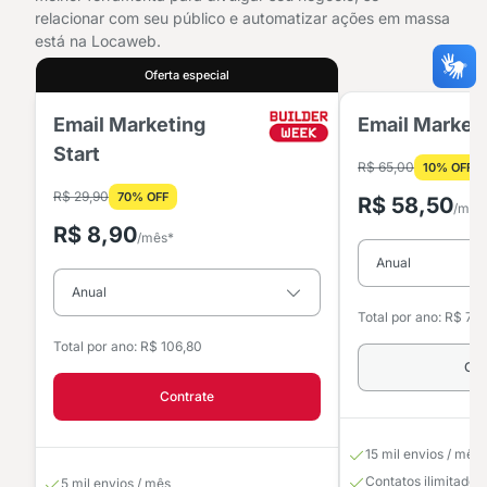
relacionar com seu público e automatizar ações em massa
está na Locaweb.
Oferta especial
Email Marketing
Email Marketi
Start
R$ 65,00
10% OFF
R$ 29,90
70% OFF
R$ 58,50
/mês
R$ 8,90
/mês*
Total por ano: R$ 70
Total por ano: R$ 106,80
Con
Contrate
15 mil envios / mês
Contatos ilimitados
5 mil envios / mês