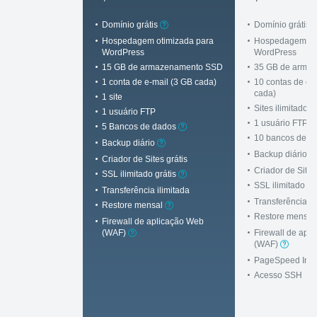
Domínio grátis
Domínio grátis
Hospedagem otimizada para
Hospedagem oti
WordPress
WordPress
15 GB de armazenamento SSD
35 GB de arma
1 conta de e-mail (3 GB cada)
10 contas de e-
cada)
1 site
Sites ilimitados
1 usuário FTP
1 usuário FTP
5 Bancos de dados
10 bancos de d
Backup diário
Backup diário
Criador de Sites grátis
Criador de Sites
SSL ilimitado grátis
SSL ilimitado gr
Transferência ilimitada
Transferência il
Restore mensal
Restore mensal
Firewall de aplicação Web
Firewall de apl
(WAF)
(WAF)
PageSpeed Incl
Acesso SSH