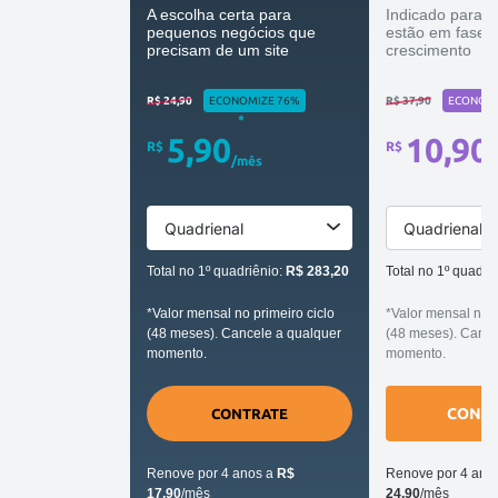
A escolha certa para
Indicado para 
pequenos negócios que
estão em fase 
precisam de um site
crescimento
R$ 24,90
ECONOMIZE 76%
R$ 37,90
ECONOMI
*
5,90
10,90
R$
R$
/mês
/
Quadrienal
Quadrienal
Total no 1º quadriênio:
R$ 283,20
Total no 1º quadri
*Valor mensal no primeiro ciclo
*Valor mensal no p
(48 meses). Cancele a qualquer
(48 meses). Cance
momento.
momento.
CONT
CONTRATE
Renove por 4 anos a
R$
Renove por 4 ano
17,90
/mês
24,90
/mês