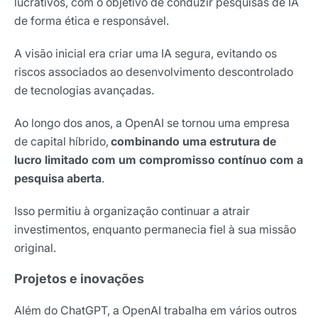
lucrativos, com o objetivo de conduzir pesquisas de IA
Nome
de forma ética e responsável.
A visão inicial era criar uma IA segura, evitando os
E-mail
riscos associados ao desenvolvimento descontrolado
de tecnologias avançadas.
Ao longo dos anos, a OpenAI se tornou uma empresa
Selecione sua área de atuação
de capital híbrido,
combinando uma estrutura de
lucro limitado com um compromisso contínuo com a
pesquisa aberta
.
*Ao assinar nossa newsletter, você concorda em receber
nossas comunicações e está de acordo com as nossas
Políticas de Privacidade
Isso permitiu à organização continuar a atrair
investimentos, enquanto permanecia fiel à sua missão
Assinar newsletter
original.
Projetos e inovações
Além do ChatGPT, a OpenAI trabalha em vários outros