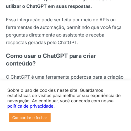
utilizar o ChatGPT em suas respostas
.
Essa integração pode ser feita por meio de APIs ou
ferramentas de automação, permitindo que você faça
perguntas diretamente ao assistente e receba
respostas geradas pelo ChatGPT.
Como usar o ChatGPT para criar
conteúdo?
O ChatGPT é uma ferramenta poderosa para a criação
de conteúdo, oferecendo suporte em várias etapas do
Sobre o uso de cookies neste site. Guardamos
processo criativo. Confira, a partir de agora, algumas
estatísticas de visitas para melhorar sua experiência de
formas de usar a IA para criar textos e outros tipos de
navegação. Ao continuar, você concorda com nossa
política de privacidade.
materiais.
Concordar e fechar
Geração de ideias