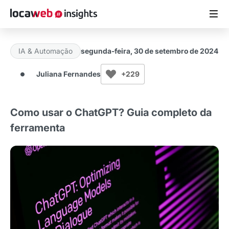
IA & Automação
segunda-feira, 30 de setembro de 2024
ARTIGOS
Juliana Fernandes
+229
MATERIAIS GRATUITOS
Como usar o ChatGPT? Guia completo da
ESTUDOS
ferramenta
CASES DE SUCESSO
LOCAWEB.COM.BR